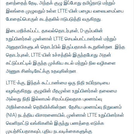
தளத்தைத் தேடி, அந்தக் குழு இப்போது தமிழ்நாடு மற்றும்
இலங்கை முழுவதும் உள்ள LTTE-யின் பழைய வலையமைப்பை
போதைப்பொருள் கடத்தலில் ஈடுபடுத்தி வருகிறது.
இடைமறிக்கப்பட்ட தகவல்தொடர்புகள், D-கும்பலின்
உறுப்பினர்கள் முன்னாள் LTTE செயல்பாட்டாளர்கள் மற்றும்
அனுதாபிகளுடன் தொடர்பில் இருப்பதாகக் கூறுகின்றன. இந்த
தொடர்புகள், LTTE-யின் உச்சத்தில் இருந்தபோது அதன்
கட்டுப்பாட்டில் இருந்த முக்கிய கடல் மற்றும் நில வழிகளை
அணுக சிண்டிகேட்க்கு உதவுகின்றன.
LTTE-க்கு, இந்தக் கூட்டாண்மை ஒரு நிதி உயிர்நாடியை
வழங்குகிறது. குழுவின் மீதமுள்ள உறுப்பினர்கள் தலைமை
அல்லது நிதி இல்லாமல் சிரமப்படுவதாக புலனாய்வு
அறிக்கைகள் தெரிவிக்கின்றன. தேசிய புலனாய்வு நிறுவனம்
(NIA) நடத்திய விசாரணையில், முன்னாள் LTTE உறுப்பினர்கள்
வெளிநாட்டு வங்கிகளில் இருந்து பணத்தை எடுக்க
முயற்சிப்பதாகவும், புதிய நடவடிக்கைகளுக்கு