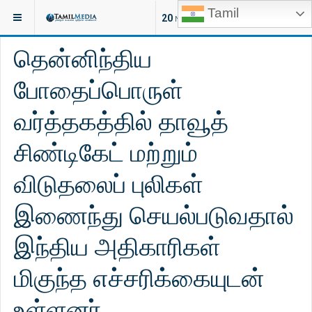
Tamil
இருக்குமிடம்:
செய்திகள்
இலங்கை
20
NEW ARTICLES
தென்னிந்திய
போதைப்பொருள்
வர்த்தகத்தில் தாவூத்
சிண்டிகேட் மற்றும்
விடுதலைப் புலிகள்
இணைந்து செயல்படுவதால்
இந்திய அதிகாரிகள்
மிகுந்த எச்சரிக்கையுடன்
உள்ளனர்