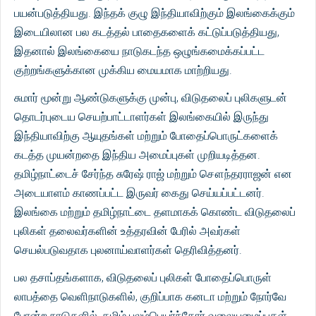
பயன்படுத்தியது. இந்தக் குழு இந்தியாவிற்கும் இலங்கைக்கும்
இடையிலான பல கடத்தல் பாதைகளைக் கட்டுப்படுத்தியது,
இதனால் இலங்கையை நாடுகடந்த ஒழுங்கமைக்கப்பட்ட
குற்றங்களுக்கான முக்கிய மையமாக மாற்றியது.
சுமார் மூன்று ஆண்டுகளுக்கு முன்பு, விடுதலைப் புலிகளுடன்
தொடர்புடைய செயற்பாட்டாளர்கள் இலங்கையில் இருந்து
இந்தியாவிற்கு ஆயுதங்கள் மற்றும் போதைப்பொருட்களைக்
கடத்த முயன்றதை இந்திய அமைப்புகள் முறியடித்தன.
தமிழ்நாட்டைச் சேர்ந்த சுரேஷ் ராஜ் மற்றும் சௌந்தரராஜன் என
அடையாளம் காணப்பட்ட இருவர் கைது செய்யப்பட்டனர்.
இலங்கை மற்றும் தமிழ்நாட்டை தளமாகக் கொண்ட விடுதலைப்
புலிகள் தலைவர்களின் உத்தரவின் பேரில் அவர்கள்
செயல்படுவதாக புலனாய்வாளர்கள் தெரிவித்தனர்.
பல தசாப்தங்களாக, விடுதலைப் புலிகள் போதைப்பொருள்
லாபத்தை வெளிநாடுகளில், குறிப்பாக கனடா மற்றும் நோர்வே
போன்ற நாடுகளில், தமிழ் புலம்பெயர்ந்தோர் வலையமைப்புகள்