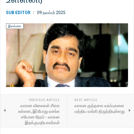
SUB EDITOR
09 நவம்பர் 2025
இலங்கை
PREVIOUS ARTICLE
NEXT ARTICLE
வாகன விலைகள் சீராக
வாகன குத்தகை வரம்புகளை
உள்ளன, இப்போது வாங்க
மத்திய வங்கி திருத்தியுள்ளது
சரியான நேரம் - வாகன
இறக்குமதியாளர்கள்