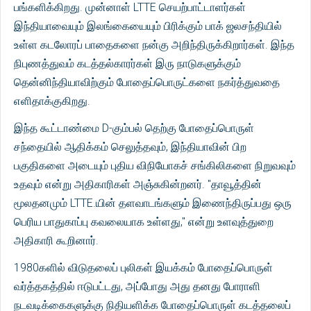
பங்களிக்கிறது. முன்னாள் LTTE செயற்பாட்டாளர்கள்
இந்தியாவையும் இலங்கையையும் பிரிக்கும் பாக் ஜலசந்தியில்
உள்ள கடலோரப் பாதைகளை நன்கு அறிந்திருக்கிறார்கள். இந்த
நிபுணத்துவம் கடத்தல்காரர்கள் இரு நாடுகளுக்கும்
தென்னிந்தியாவிற்கும் போதைப்பொருட்களை நகர்த்துவதை
எளிதாக்குகிறது.
இந்த கூட்டாண்மை D-கும்பல் தெற்கு போதைப்பொருள்
சந்தையில் ஆதிக்கம் செலுத்தவும், இந்தியாவின் பிற
பகுதிகளை அடையும் புதிய விநியோகச் சங்கிலிகளை நிறுவவும்
உதவும் என்று அதிகாரிகள் அஞ்சுகின்றனர். "தாவூத்தின்
மூலதனமும் LTTE.யின் தளவாடங்களும் இணைந்திருப்பது ஒரு
பெரிய பாதுகாப்பு கவலையாக உள்ளது," என்று உளவுத்துறை
அதிகாரி கூறினார்.
1980களில் விடுதலைப் புலிகள் இயக்கம் போதைப்பொருள்
வர்த்தகத்தில் ஈடுபட்டது, அப்போது அது தனது போராளி
நடவடிக்கைகளுக்கு நிதியளிக்க போதைப்பொருள் கடத்தலைப்