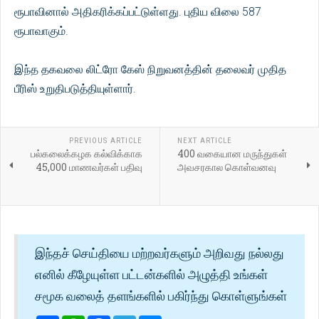
ரூபாவினால் அதிகரிக்கப்பட்டுள்ளது. புதிய விலை 587
ரூபாவாகும்.
இந்த தகவலை லிட்ரோ கேஸ் நிறுவனத்தின் தலைவர் முதித
பீரிஸ் உறுதிபடுத்தியுள்ளார்.
PREVIOUS ARTICLE
NEXT ARTICLE
பல்கலைக்கழக கல்விக்காக
400 வகையான மருந்துகள்
45,000 மாணவர்கள் பதிவு
அவசரகால கொள்வனவு
இந்தச் செய்தியை மற்றவர்களும் அறிவது நல்லது
எனில் கீழேயுள்ள பட்டன்களில் அழுத்தி உங்கள்
சமூக வலைத் தளங்களில் பகிர்ந்து கொள்ளுங்கள்