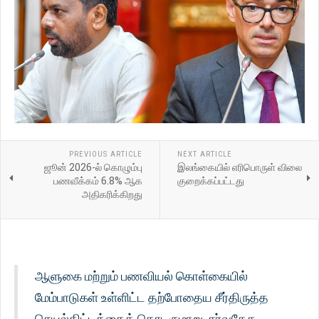
PREVIOUS ARTICLE
NEXT ARTICLE
ஜூன் 2026-ல் கொழும்பு
இலங்கையில் எரிபொருள் விலை
பணவீக்கம் 6.8% ஆக
குறைக்கப்பட்டது
அதிகரிக்கிறது
ஆளுகை மற்றும் பணவியல் கொள்கையில்
மேம்பாடுகள் உள்ளிட்ட தற்போதைய சீர்திருத்த
செயல்திட்டத்தைத் தொடருமாறு, சர்வதேச