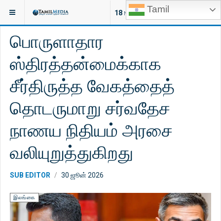
Tamil
இருக்குமிடம்:
செய்திகள்
இலங்கை
18
NEW ARTICLES
பொருளாதார
ஸ்திரத்தன்மைக்காக
சீர்திருத்த வேகத்தைத்
தொடருமாறு சர்வதேச
நாணய நிதியம் அரசை
வலியுறுத்துகிறது
SUB EDITOR
30 ஜூன் 2026
இலங்கை