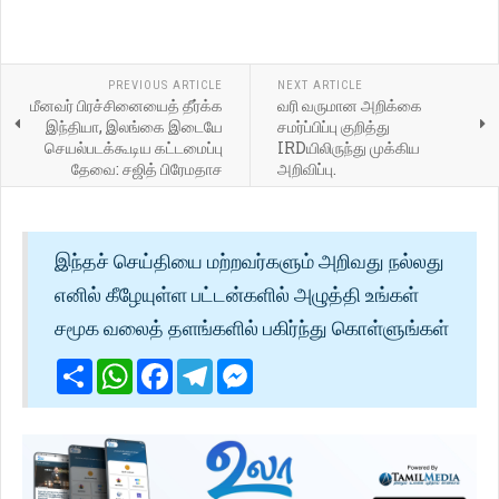
PREVIOUS ARTICLE
NEXT ARTICLE
மீனவர் பிரச்சினையைத் தீர்க்க
வரி வருமான அறிக்கை
இந்தியா, இலங்கை இடையே
சமர்ப்பிப்பு குறித்து
செயல்படக்கூடிய கட்டமைப்பு
IRDயிலிருந்து முக்கிய
தேவை: சஜித் பிரேமதாச
அறிவிப்பு.
இந்தச் செய்தியை மற்றவர்களும் அறிவது நல்லது
எனில் கீழேயுள்ள பட்டன்களில் அழுத்தி உங்கள்
சமூக வலைத் தளங்களில் பகிர்ந்து கொள்ளுங்கள்
Share
WhatsApp
Facebook
Telegram
Messenger