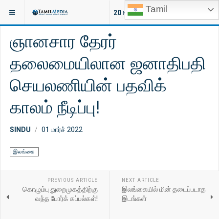
Tamil
இருக்குமிடம்:
செய்திகள்
இலங்கை
20
NEW ARTICLES
ஞானசார தேரர்
தலைமையிலான ஜனாதிபதி
செயலணியின் பதவிக்
காலம் நீடிப்பு!
SINDU
01 மார்ச் 2022
இலங்கை
PREVIOUS ARTICLE
NEXT ARTICLE
கொழும்பு துறைமுகத்திற்கு
இலங்கையில் மின் தடைப்படாத
வந்த போர்க் கப்பல்கள்!
இடங்கள்