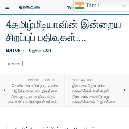
Tamil
இருக்குமிடம்:
செய்திகள்
இந்தியா
19
NEW ARTICLES
4தமிழ்மீடியாவின் இன்றைய
சிறப்புப் பதிவுகள்....
EDITOR
10 ஜூன் 2021
இலங்கை
PREVIOUS ARTICLE
NEXT ARTICLE
கொரோனா உயிரிழப்புக்களில்
இலங்கை தொடர்பில்
இந்தியாவை விட இலங்கை
அமெரிக்கக் காங்கிரஸ்
அச்சுறுத்தலான நிலைக்குள்;
தீர்மானம்; கைவிடுமாறு
வைத்திய அதிகாரிகள் சங்கம்!
அமெரிக்காவிடம் இலங்கை
வலியுறுத்தல்!