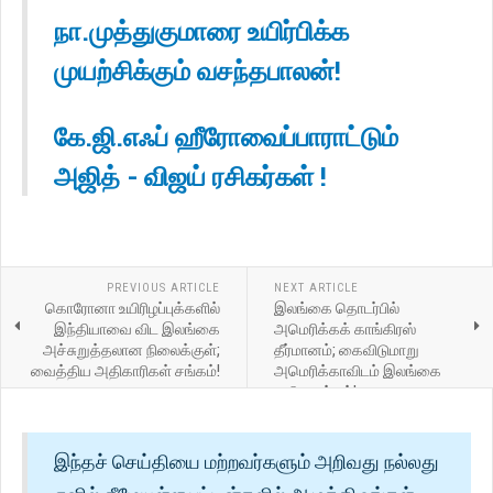
நா.முத்துகுமாரை உயிர்பிக்க
முயற்சிக்கும் வசந்தபாலன்!
கே.ஜி.எஃப் ஹீரோவைப்பாராட்டும்
அஜித் - விஜய் ரசிகர்கள் !
PREVIOUS ARTICLE
NEXT ARTICLE
கொரோனா உயிரிழப்புக்களில்
இலங்கை தொடர்பில்
இந்தியாவை விட இலங்கை
அமெரிக்கக் காங்கிரஸ்
அச்சுறுத்தலான நிலைக்குள்;
தீர்மானம்; கைவிடுமாறு
வைத்திய அதிகாரிகள் சங்கம்!
அமெரிக்காவிடம் இலங்கை
வலியுறுத்தல்!
இந்தச் செய்தியை மற்றவர்களும் அறிவது நல்லது