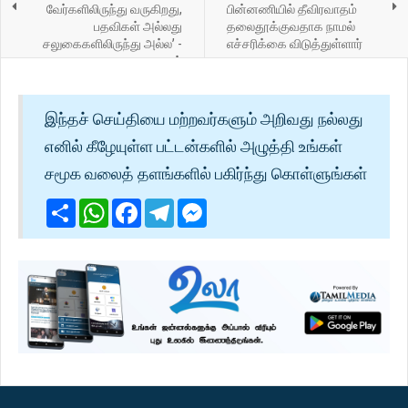
வேர்களிலிருந்து வருகிறது,
பின்னணியில் தீவிரவாதம்
பதவிகள் அல்லது
தலைதூக்குவதாக நாமல்
சலுகைகளிலிருந்து அல்ல’ -
எச்சரிக்கை விடுத்துள்ளார்
நாமல்
இந்தச் செய்தியை மற்றவர்களும் அறிவது நல்லது
எனில் கீழேயுள்ள பட்டன்களில் அழுத்தி உங்கள்
சமூக வலைத் தளங்களில் பகிர்ந்து கொள்ளுங்கள்
Share
WhatsApp
Facebook
Telegram
Messenger