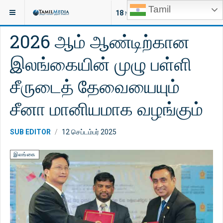
Tamil
இருக்குமிடம்:
செய்திகள்
இலங்கை
18
NEW ARTICLES
2026 ஆம் ஆண்டிற்கான
இலங்கையின் முழு பள்ளி
சீருடைத் தேவையையும்
சீனா மானியமாக வழங்கும்
SUB EDITOR
12 செப்டம்பர் 2025
இலங்கை