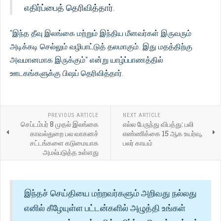
எதிர்ப்பைத் தெரிவித்தார்.
"இந்த தீவு இலங்கை மற்றும் இந்திய மீனவர்கள் இருவரும்
அடிக்கடி செல்லும் வழிபாட்டுத் தலமாகும். இது மதத்திற்கு
அவமானமாக இருக்கும்" என்று யாழ்ப்பாணத்தில்
ஊடகங்களுக்கு பிஷப் தெரிவித்தார்.
PREVIOUS ARTICLE
NEXT ARTICLE
செப்டம்பர் 8 முதல் இலங்கை
எல்ல பேருந்து விபத்து: பலி
காவல்துறை பல வாகனச்
எண்ணிக்கை 15 ஆக உயர்வு,
சட்டங்களை கடுமையாக
பலர் காயம்
அமல்படுத்த உள்ளது
இந்தச் செய்தியை மற்றவர்களும் அறிவது நல்லது
எனில் கீழேயுள்ள பட்டன்களில் அழுத்தி உங்கள்