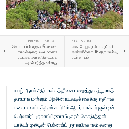
PREVIOUS ARTICLE
NEXT ARTICLE
செப்டம்பர் 8 முதல் இலங்கை
எல்ல பேருந்து விபத்து: பலி
காவல்துறை பல வாகனச்
எண்ணிக்கை 15 ஆக உயர்வு,
சட்டங்களை கடுமையாக
பலர் காயம்
அமல்படுத்த உள்ளது
யாழ் ஆயர் ஆர். கச்சத்தீவை மறைத்து சுற்றுலாத்
தலமாக மாற்றும் அரசின் நடவடிக்கைக்கு எதிராக
மறைமாவட்டத்தின் சார்பில் ஆயர் டாக்டர் ஜஸ்டின்
பெர்னார்ட் ஞானப்பிரகாசம் குரல் கொடுத்தார்.
டாக்டர் ஜஸ்டின் பெர்னார்ட் ஞானபிரகாசம் தனது