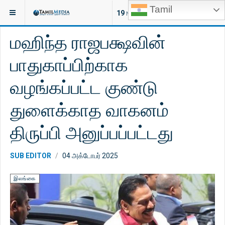
Tamil
இருக்குமிடம்:
செய்திகள்
இலங்கை
19
NEW ARTICLES
மஹிந்த ராஜபக்ஷவின்
பாதுகாப்பிற்காக
வழங்கப்பட்ட குண்டு
துளைக்காத வாகனம்
திருப்பி அனுப்பப்பட்டது
SUB EDITOR
04 அக்டோபர் 2025
இலங்கை