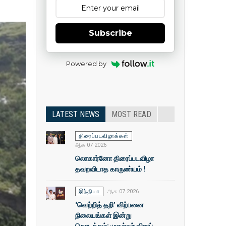
Subscribe
Powered by
LATEST NEWS
MOST READ
திரைப்படவிழாக்கள்
ஆக 07 2026
லொகார்னோ திரைப்படவிழா
தவறவிடாத காருண்யம் !
இந்தியா
ஆக 07 2026
‘வெற்றித் தறி’ விற்பனை
நிலையங்கள் இன்று
தொடக்கம்: முதல்வா் விஜய்