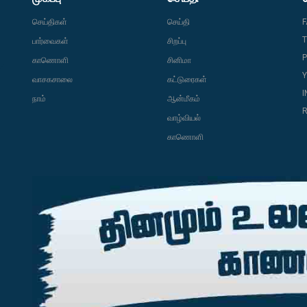
செய்திகள்
செய்தி
T
பார்வைகள்
சிறப்பு
P
காணொளி
சினிமா
வாசகசாலை
கட்டுரைகள்
நாம்
ஆன்மீகம்
R
வாழ்வியல்
காணொளி