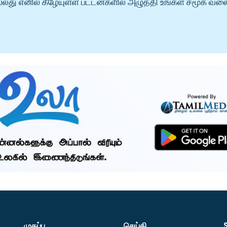
்லது எனில் கீழேயுள்ள பட்டன்களில் அழுத்தி உங்கள் சமூக வல
முகப்பு
செய்தி