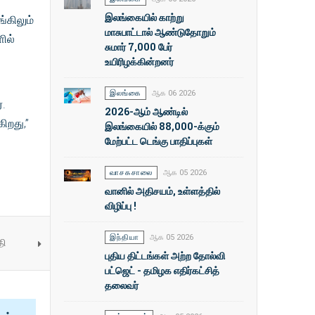
இலங்கையில் காற்று
்கிலும்
மாசுபாட்டால் ஆண்டுதோறும்
ில்
சுமார் 7,000 பேர்
உயிரிழக்கின்றனர்
இலங்கை
ஆக 06 2026
்.
2026-ஆம் ஆண்டில்
ிறது,”
இலங்கையில் 88,000-க்கும்
மேற்பட்ட டெங்கு பாதிப்புகள்
வாசகசாலை
ஆக 05 2026
வானில் அதிசயம், உள்ளத்தில்
விழிப்பு !
இந்தியா
ஆக 05 2026
தி
புதிய திட்டங்கள் அற்ற தோல்வி
பட்ஜெட் - தமிழக எதிர்கட்சித்
தலைவர்