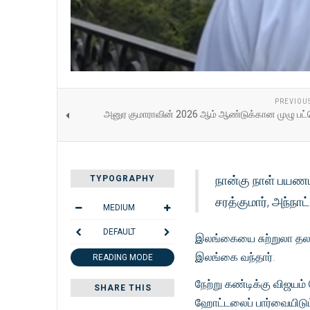
PREVIOU
அனுர குமாராவின் 2026 ஆம் ஆண்டுக்கான முழு பட்
நான்கு நாள் பயணம
TYPOGRAPHY
சரத்குமார், அந்நாட்
MEDIUM
DEFAULT
இலங்கையை சுற்றுலா தலமா
இலங்கை வந்தார்.
READING MODE
நேற்று கண்டிக்கு விஜயம் ச
SHARE THIS
ஹோட்டலைப் பார்வையிடும்