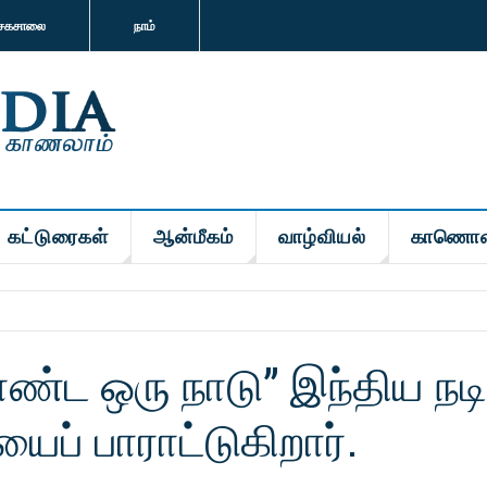
சகசாலை
நாம்
கட்டுரைகள்
ஆன்மீகம்
வாழ்வியல்
காணொள
ட ஒரு நாடு” இந்திய நடி
ைப் பாராட்டுகிறார்.