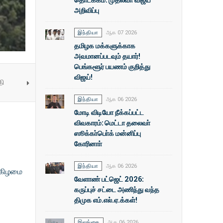
அறிவிப்பு
இந்தியா
ஆக 07 2026
தமிழக மக்களுக்காக
அவமானப்படவும் தயார்!
பெங்களூர் பயணம் குறித்து
விஜய்!
தி
இந்தியா
ஆக 06 2026
மோடி விடியோ நீக்கப்பட்ட
விவகாரம்: மெட்டா தலைவா்
ஸூக்கா்பொ்க் மன்னிப்பு
கோரினாா்
இந்தியா
ஆக 06 2026
ன்கிழமை
வேளாண் பட்ஜெட் 2026:
கருப்புச் சட்டை அணிந்து வந்த
திமுக எம்.எல்.ஏ.க்கள்!
இலங்கை
ஆக 06 2026