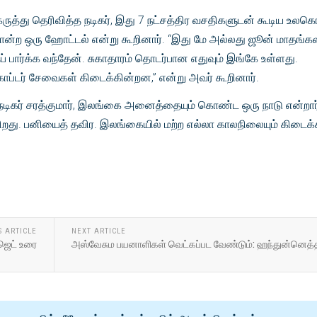
ருத்து தெரிவித்த நடிகர், இது 7 நட்சத்திர வசதிகளுடன் கூடிய உலகெங
்ற ஒரு ஹோட்டல் என்று கூறினார். “இது மே அல்லது ஜூன் மாதங்கள
ப் பார்க்க வந்தேன். சுகாதாரம் தொடர்பான எதுவும் இங்கே உள்ளது.
ாப்டர் சேவைகள் கிடைக்கின்றன,” என்று அவர் கூறினார்.
நடிகர் சரத்குமார், இலங்கை அனைத்தையும் கொண்ட ஒரு நாடு என்றார
ிறது. பனியைத் தவிர. இலங்கையில் மற்ற எல்லா காலநிலையும் கிடைக்க
S ARTICLE
NEXT ARTICLE
ஜெட் உரை
அஸ்வேசும பயனாளிகள் வெட்கப்பட வேண்டும்: ஹந்துன்னெத்