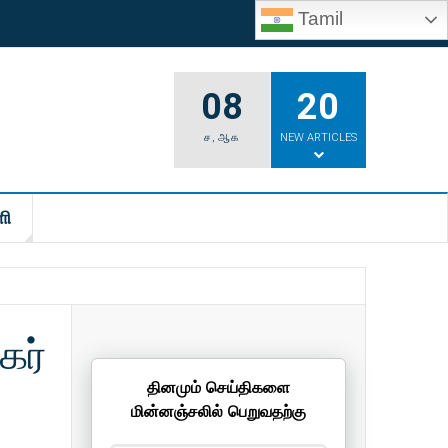
Tamil
08
20
ச
,
ஆக
NEW ARTICLES
ி
கர்
தினமும் செய்திகளை
மின்னஞ்சலில் பெறுவதற்கு