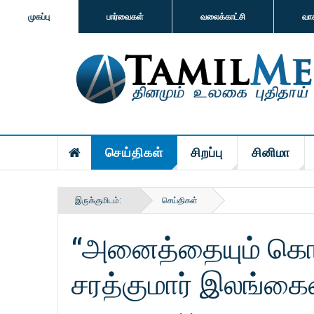
முகப்பு
பார்வைகள்
வலைக்காட்சி
வா
செய்திகள்
சிறப்பு
சினிமா
இருக்குமிடம்:
செய்திகள்
“அனைத்தையும் கொண்
சரத்குமார் இலங்கைய