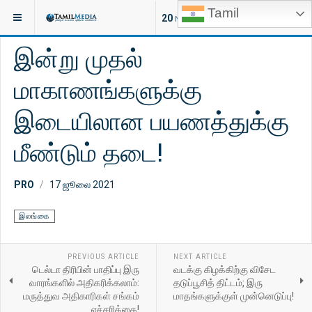
Tamil
இருக்குமிடம்:
செய்திகள்
இலங்கை
20
NEW ARTICLES
இன்று முதல்
மாகாணங்களுக்கு
இடையிலான பயணத்துக்கு
மீண்டும் தடை!
PRO
17 ஜூலை 2021
இலங்கை
PREVIOUS ARTICLE
NEXT ARTICLE
டெல்டா திரிபின் பாதிப்பு இரு
வடக்கு கிழக்கிற்கு விசேட
வாரங்களில் அதிகரிக்கலாம்:
தடுப்பூசித் திட்டம்; இரு
மருத்துவ அதிகாரிகள் சங்கம்
மாதங்களுக்குள் முன்னெடுப்பு!
எச்சரிக்கை!