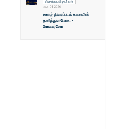
திரைப்படவிழாக்கள்
ஆக 04 2026
உலகத் திரைப்படக் கலையின்
தனித்துவ மேடை -
லோகார்னோ