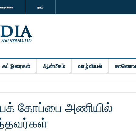
சகசாலை
நாம்
கட்டுரைகள்
ஆன்மீகம்
வாழ்வியல்
காணொள
யக் கோப்பை அணியில்
்தவர்கள்