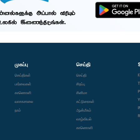
முகப்பு
செய்தி
செய்திகள்
செய்தி
T
பார்வைகள்
சிறப்பு
P
காணொளி
சினிமா
வாசகசாலை
கட்டுரைகள்
நாம்
ஆன்மீகம்
R
வாழ்வியல்
காணொளி