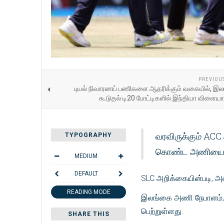
PREVIOU
புயல் நிவாரணப் பணிகளை ஆதரிக்கும் வகையில், இல
கூடுதல் டி20 போட்டிகளில் இந்தியா விளைய
வரவிருக்கும் ACC
TYPOGRAPHY
கொண்ட அணியை இலங
MEDIUM
DEFAULT
SLC அறிக்கையின்படி, அணி 
READING MODE
இலங்கை அணி நேபாளம், ஆ
பெற்றுள்ளது.
SHARE THIS