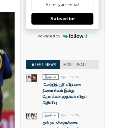
Subscribe
Powered by
LATEST NEWS
MOST READ
இந்தியா
ஆக 07 2026
‘வெற்றித் தறி’ விற்பனை
நிலையங்கள் இன்று
தொடக்கம்: முதல்வா் விஜய்
அறிவிப்பு
இந்தியா
ஆக 07 2026
தமிழக மக்களுக்காக