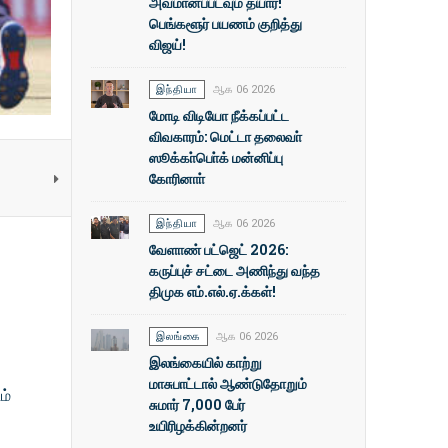
அவமானப்படவும் தயார்!
பெங்களூர் பயணம் குறித்து
விஜய்!
இந்தியா
ஆக 06 2026
மோடி விடியோ நீக்கப்பட்ட
விவகாரம்: மெட்டா தலைவா்
ஸூக்கா்பொ்க் மன்னிப்பு
கோரினாா்
இந்தியா
ஆக 06 2026
வேளாண் பட்ஜெட் 2026:
கருப்புச் சட்டை அணிந்து வந்த
திமுக எம்.எல்.ஏ.க்கள்!
இலங்கை
ஆக 06 2026
இலங்கையில் காற்று
மாசுபாட்டால் ஆண்டுதோறும்
ம்
சுமார் 7,000 பேர்
உயிரிழக்கின்றனர்