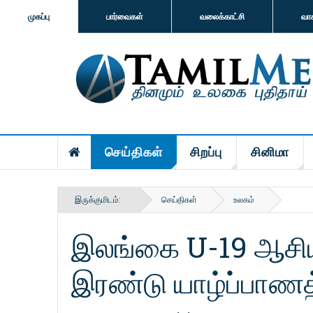
முகப்பு
பார்வைகள்
வலைக்காட்சி
வா
செய்திகள்
சிறப்பு
சினிமா
இருக்குமிடம்:
செய்திகள்
உலகம்
இலங்கை U-19 ஆசி
இரண்டு யாழ்ப்பாணத