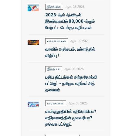
இலங்கை
ஆக 06 2026
2026-ஆம் ஆண்டில்
இலங்கையில் 88,000-க்கும்
மேற்பட்ட டெங்கு பாதிப்புகள்
வாசகசாலை
ஆக 05 2026
வானில் அதிசயம், உள்ளத்தில்
விழிப்பு !
இந்தியா
ஆக 05 2026
புதிய திட்டங்கள் அற்ற தோல்வி
பட்ஜெட் - தமிழக எதிர்கட்சித்
தலைவர்
பார்வைகள்
ஆக 05 2026
வாக்குறுதியின் எதிரொலியா?
எதிர்காலத்தின் முகவரியா?
தவெக பட்ஜெட்