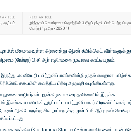
S ARTICLE
NEXT ARTICLE
டி ஆட்டம்
இத்தாலி கொரோனா தொற்றின் பேரிழப்புக்குப் பின் பெற்ற பெரு
வெற்றி " யூரோ -2020 " !
ாமில் மீதமாகவுள்ள அனைத்து ஆண் கிரிக்கெட் வீரர்களுக்கு
ிழமை (நேற்று) பி.சி.ஆர் எதிர்மறை முடிவை காட்டியதும்,
இருந்து வெளியேறி பயிற்றுவிப்பாளர்களின்றி முதல் மைதான பயிற்ச
ரிக்கெட் சபையின் வைத்திய பிரிவு அனுமதி வழங்கியுள்ளது.
ற்றும் துணை ஊழியர்கள் புதன்கிழமை வரை தனிமையில் இருக்க
ல் இலங்கையணியின் துடுப்பாட்ட பயிற்றுவிப்பாளர் கிராண்ட் ப்ளவர் மற
ிரோஷன் ஆகியோருக்கு சில நாட்களுக்கு முன் பி.சி.ஆர் மூலம் கொர
ெய்யப்பட்டது.
மைதானத்தில் (Khettarama Stadium) உள்ள வசதிகளைப் பயன்படுத