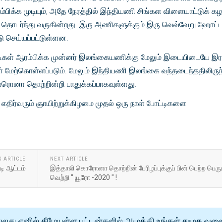
்பிக்க முடியும், அதே நேரத்தில் இந்தியணி சிங்கள விளையாட்டுக் கழ
ளை தொடர்ந்து வருகின்றது. இரு அணிகளுக்கும் இரு வெவ்வேறு ஹோட்ட
டு செய்யப்பட்டுள்ளன.
டிகள் ஆரம்பிக்க முன்னர் இலங்கையணிக்கு மேலும் இடையிடையே இ
 மேற்கொள்ளப்படும். மேலும் இந்தியணி இலங்கை வந்தடைந்ததிலிருந
கொரொனா தொற்றின்றி பாதுக்கப்பாகவுள்ளது.
திர்வரும் ஞாயிற்றுக்கிழமை முதல் ஒரு நாள் போட்டிகளை
S ARTICLE
NEXT ARTICLE
டி ஆட்டம்
இத்தாலி கொரோனா தொற்றின் பேரிழப்புக்குப் பின் பெற்ற பெரு
வெற்றி " யூரோ -2020 " !
்லது எனில் கீழேயுள்ள பட்டன்களில் அழுத்தி உங்கள் சமூக வல