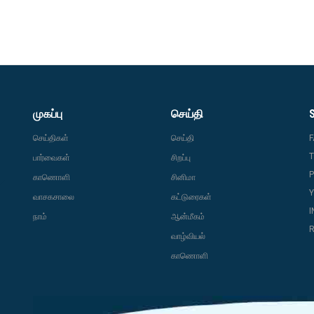
முகப்பு
செய்தி
செய்திகள்
செய்தி
T
பார்வைகள்
சிறப்பு
P
காணொளி
சினிமா
வாசகசாலை
கட்டுரைகள்
நாம்
ஆன்மீகம்
R
வாழ்வியல்
காணொளி