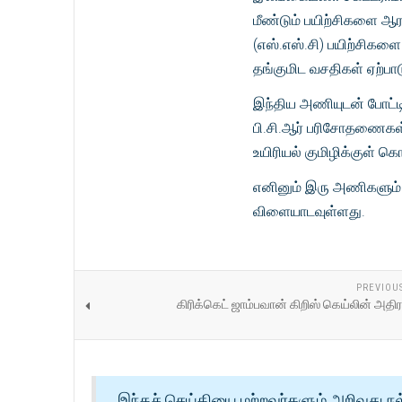
மீண்டும் பயிற்சிகளை ஆரம
(எஸ்.எஸ்.சி) பயிற்சிக
தங்குமிட வசதிகள் ஏற்பா
இந்திய அணியுடன் போட்
பி.சி.ஆர் பரிசோதணைகள்
உயிரியல் குமிழிக்குள் 
எனினும் இரு அணிகளும் எ
விளையாடவுள்ளது.
PREVIOU
கிரிக்கெட் ஜாம்பவான் கிறிஸ் கெய்லின் அதிர
இந்தச் செய்தியை மற்றவர்களும் அறிவது நல