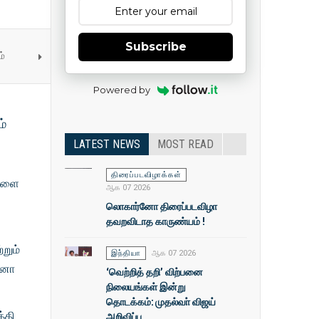
Subscribe
ம்
Powered by
ம்
LATEST NEWS
MOST READ
திரைப்படவிழாக்கள்
ிகளை
ஆக 07 2026
லொகார்னோ திரைப்படவிழா
தவறவிடாத காருண்யம் !
்றும்
இந்தியா
ஆக 07 2026
ொனா
‘வெற்றித் தறி’ விற்பனை
நிலையங்கள் இன்று
தொடக்கம்: முதல்வா் விஜய்
்தி
அறிவிப்பு