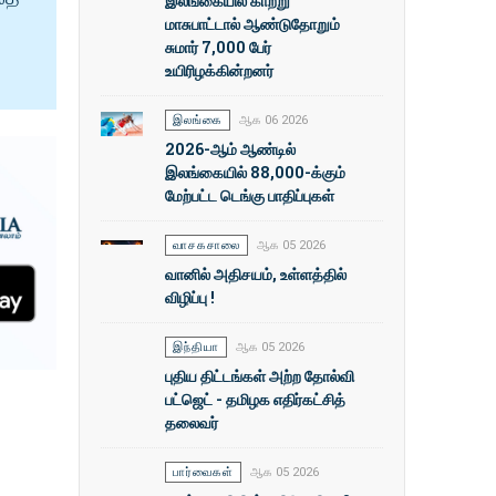
இலங்கையில் காற்று
மாசுபாட்டால் ஆண்டுதோறும்
சுமார் 7,000 பேர்
உயிரிழக்கின்றனர்
இலங்கை
ஆக 06 2026
2026-ஆம் ஆண்டில்
இலங்கையில் 88,000-க்கும்
மேற்பட்ட டெங்கு பாதிப்புகள்
வாசகசாலை
ஆக 05 2026
வானில் அதிசயம், உள்ளத்தில்
விழிப்பு !
இந்தியா
ஆக 05 2026
புதிய திட்டங்கள் அற்ற தோல்வி
பட்ஜெட் - தமிழக எதிர்கட்சித்
தலைவர்
பார்வைகள்
ஆக 05 2026