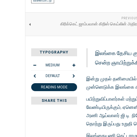
விளையாட்டு
PREVIOU
கிரிக்கெட் ஜாம்பவான் கிறிஸ் கெய்லின் அதிர
இலங்கை தேசிய குழ
TYPOGRAPHY
சென்ற ஞாயிற்றுக்க
MEDIUM
DEFAULT
இன்று முதல் தனிமையில் 
முன்னெடுக்க இலங்கை கி
READING MODE
பயிற்றுவிப்பாளர்கள் ம
SHARE THIS
வேண்டியிருக்கும், ஏனெனி
அணி ஆய்வாளர் ஜி.டி. ந
தொற்று இருப்பது உறுதி ச
இலங்கையணி கெட்டராமா 