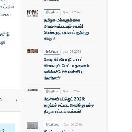
கத்தில்
இந்தியா
ஆக 07 2026
ல்கள்
தமிழக மக்களுக்காக
அவமானப்படவும் தயார்!
பெங்களூர் பயணம் குறித்து
ரண்டு
விஜய்!
்து
இந்தியா
ஆக 06 2026
மோடி விடியோ நீக்கப்பட்ட
விவகாரம்: மெட்டா தலைவா்
ஸூக்கா்பொ்க் மன்னிப்பு
கோரினாா்
இந்தியா
ஆக 06 2026
வேளாண் பட்ஜெட் 2026:
ம்
கருப்புச் சட்டை அணிந்து வந்த
திமுக எம்.எல்.ஏ.க்கள்!
இலங்கை
ஆக 06 2026
ைத்