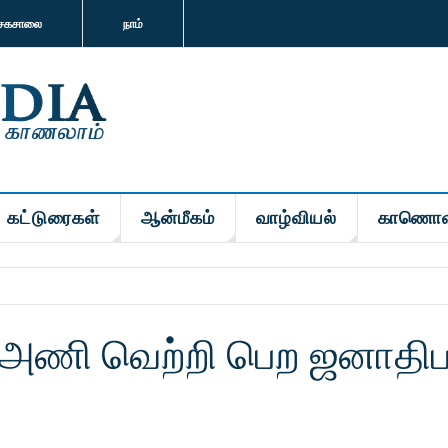
சகசாலை
நாம்
கட்டுரைகள்
ஆன்மீகம்
வாழ்வியல்
காணொள
 அணி வெற்றி பெற ஜனாதிப