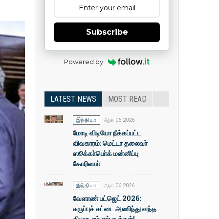
Subscribe
Powered by
LATEST NEWS
MOST READ
இந்தியா
ஆக 06 2026
மோடி விடியோ நீக்கப்பட்ட
விவகாரம்: மெட்டா தலைவா்
ஸூக்கா்பொ்க் மன்னிப்பு
கோரினாா்
இந்தியா
ஆக 06 2026
வேளாண் பட்ஜெட் 2026:
கருப்புச் சட்டை அணிந்து வந்த
திமுக எம்.எல்.ஏ.க்கள்!