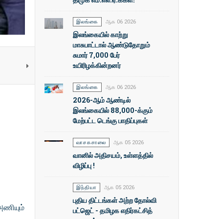
இலங்கை
ஆக 06 2026
இலங்கையில் காற்று
மாசுபாட்டால் ஆண்டுதோறும்
சுமார் 7,000 பேர்
உயிரிழக்கின்றனர்
இலங்கை
ஆக 06 2026
2026-ஆம் ஆண்டில்
இலங்கையில் 88,000-க்கும்
மேற்பட்ட டெங்கு பாதிப்புகள்
வாசகசாலை
ஆக 05 2026
வானில் அதிசயம், உள்ளத்தில்
விழிப்பு !
இந்தியா
ஆக 05 2026
புதிய திட்டங்கள் அற்ற தோல்வி
 அணியும்
பட்ஜெட் - தமிழக எதிர்கட்சித்