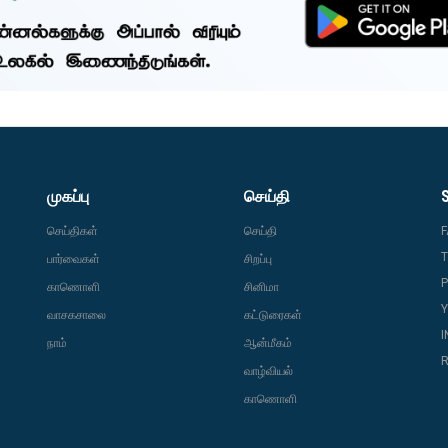
முகப்பு
செய்தி
செய்திகள்
செய்தி
T
பார்வைகள்
சிறப்பு
P
காணொளி
சினிமா
வாசகசாலை
கட்டுரைகள்
நாம்
ஆன்மீகம்
R
வாழ்வியல்
காணொளி