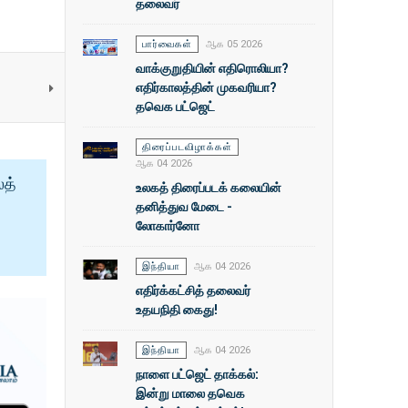
தலைவர்
பார்வைகள்
ஆக 05 2026
வாக்குறுதியின் எதிரொலியா?
எதிர்காலத்தின் முகவரியா?
தவெக பட்ஜெட்
திரைப்படவிழாக்கள்
ஆக 04 2026
ைத்
உலகத் திரைப்படக் கலையின்
தனித்துவ மேடை -
லோகார்னோ
இந்தியா
ஆக 04 2026
எதிர்க்கட்சித் தலைவர்
உதயநிதி கைது!
இந்தியா
ஆக 04 2026
நாளை பட்ஜெட் தாக்கல்:
இன்று மாலை தவெக