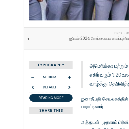
PREVIOU
ஐபிஎல் 2024 கோப்பையை கைப்பற்ற
அமெரிக்கா மற்றும்
TYPOGRAPHY
எதிர்வரும் T20 உ
MEDIUM
வாழ்த்து தெரிவித
DEFAULT
READING MODE
ஜனாதிபதி செயலகத்தில் 
பாராட்டினார்.
SHARE THIS
அத்துடன், முதலாம் பிரிவ