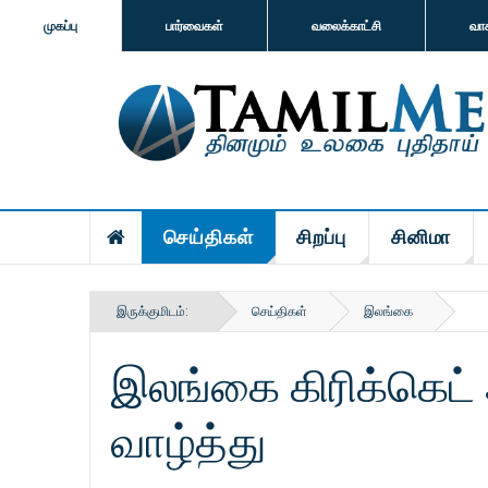
முகப்பு
பார்வைகள்
வலைக்காட்சி
வா
செய்திகள்
சிறப்பு
சினிமா
இருக்குமிடம்:
செய்திகள்
இலங்கை
இலங்கை கிரிக்கெட்
வாழ்த்து