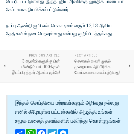
பெயரிடப்பட்டுள்ளது. இந்த புதிய அணிக்கு ஹர்திக் பாண்ட்யா
கேப்டனாக நியமிக்கப்பட்டுள்ளார்.
நடப்பு ஆண்டு ஐ.பி.எல். மெகா ஏலம் வரும் 12,13 ஆகிய
தேதிகளில் நடைபெறவுள்ளது என்பது குறிப்பிடத்தக்கது.
PREVIOUS ARTICLE
NEXT ARTICLE
3 ஆண்டுகளுக்கு பின்
செனகல் அணி முதல்
மீண்டும் டாப் 100க்குள்
முறையாக ஆப்பிரிக்க
இடம்பிடித்தார் ஆண்டி முர்ரே!
கோப்பையை கைப்பற்றியது!
இந்தச் செய்தியை மற்றவர்களும் அறிவது நல்லது
எனில் கீழேயுள்ள பட்டன்களில் அழுத்தி உங்கள்
சமூக வலைத் தளங்களில் பகிர்ந்து கொள்ளுங்கள்
Share
WhatsApp
Facebook
Telegram
Messenger