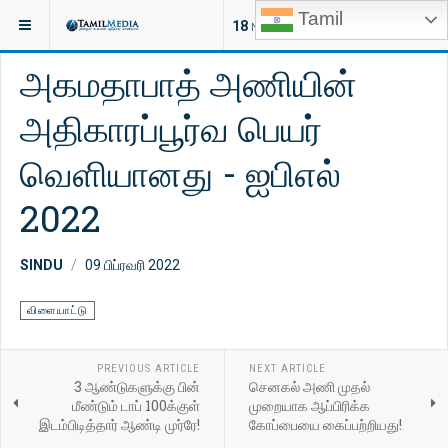
Tamil
இருக்குமிடம்:
செய்திகள்
இந்தியா
18
NEW ARTICLES
அகமதாபாத் அணியின்
அதிகாரப்பூர்வ பெயர்
வெளியானது - ஐபிஎல்
2022
SINDU
09 பிப்ரவரி 2022
விளையாட்டு
PREVIOUS ARTICLE
NEXT ARTICLE
3 ஆண்டுகளுக்கு பின்
செனகல் அணி முதல்
மீண்டும் டாப் 100க்குள்
முறையாக ஆப்பிரிக்க
இடம்பிடித்தார் ஆண்டி முர்ரே!
கோப்பையை கைப்பற்றியது!