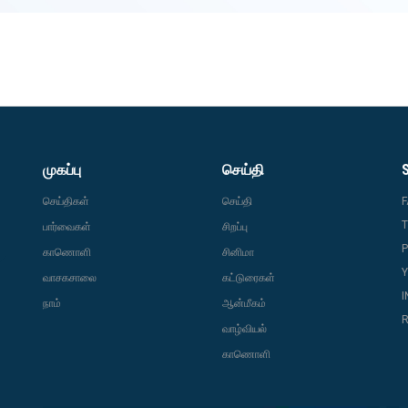
முகப்பு
செய்தி
செய்திகள்
செய்தி
T
பார்வைகள்
சிறப்பு
P
காணொளி
சினிமா
வாசகசாலை
கட்டுரைகள்
நாம்
ஆன்மீகம்
R
வாழ்வியல்
காணொளி