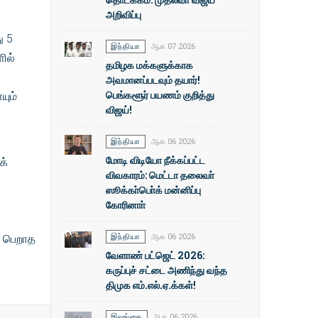
அறிவிப்பு
ு 5
இந்தியா
ஆக 07 2026
ில்
தமிழக மக்களுக்காக
அவமானப்படவும் தயார்!
பெங்களூர் பயணம் குறித்து
யும்
விஜய்!
இந்தியா
ஆக 06 2026
மோடி விடியோ நீக்கப்பட்ட
க்
விவகாரம்: மெட்டா தலைவா்
ஸூக்கா்பொ்க் மன்னிப்பு
கோரினாா்
் பெறாத
இந்தியா
ஆக 06 2026
வேளாண் பட்ஜெட் 2026:
கருப்புச் சட்டை அணிந்து வந்த
திமுக எம்.எல்.ஏ.க்கள்!
இலங்கை
ஆக 06 2026