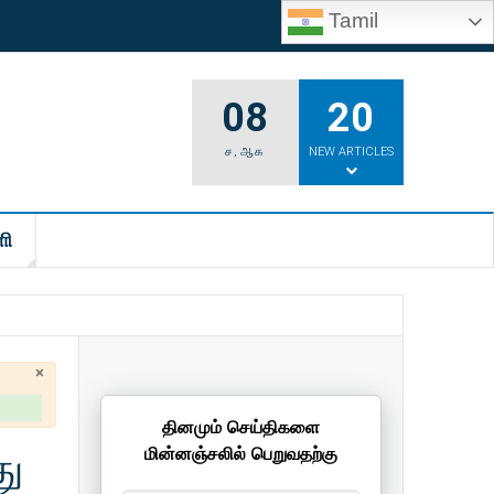
Tamil
08
20
ச
,
ஆக
NEW ARTICLES
ி
×
தினமும் செய்திகளை
து
மின்னஞ்சலில் பெறுவதற்கு