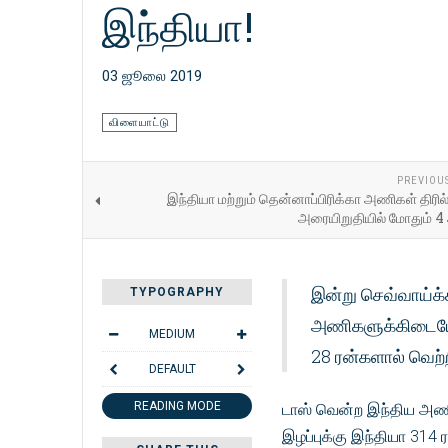
இந்தியா!
03 ஜூலை 2019
விளையாட்டு
PREVIOU
இந்தியா மற்றும் தென்னாப்பிரிக்கா அணிகள் திரில் 
அரையிறுதியில் மோதும் 
இன்று செவ்வாய்க
TYPOGRAPHY
அணிகளுக்கிடையே 
MEDIUM
28 ரன்களால் வெற
DEFAULT
READING MODE
டாஸ் வென்ற இந்திய அணி ம
இழப்புக்கு இந்தியா 314 