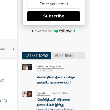
Subscribe
Powered by
ய்வை
LATEST NEWS
MOST READ
திரைப்படவிழாக்கள்
ஆக 07 2026
லொகார்னோ திரைப்படவிழா
யா
தவறவிடாத காருண்யம் !
இந்தியா
ஆக 07 2026
‘வெற்றித் தறி’ விற்பனை
ெட்டு
நிலையங்கள் இன்று
தொடக்கம்: முதல்வா் விஜய்