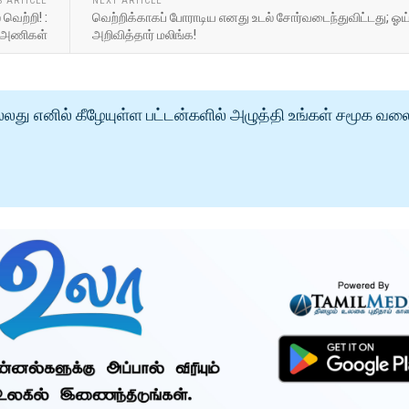
S ARTICLE
NEXT ARTICLE
வெற்றி! :
வெற்றிக்காகப் போராடிய எனது உடல் சோர்வடைந்துவிட்டது; ஓ
4 அணிகள்
அறிவித்தார் மலிங்க!
்லது எனில் கீழேயுள்ள பட்டன்களில் அழுத்தி உங்கள் சமூக வல