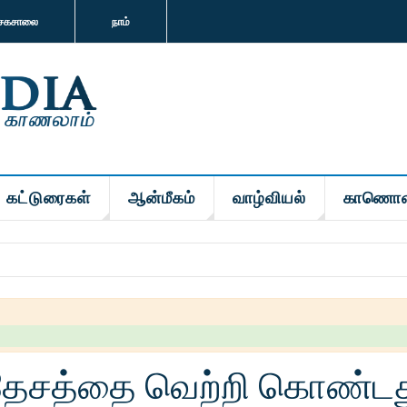
சகசாலை
நாம்
கட்டுரைகள்
ஆன்மீகம்
வாழ்வியல்
காணொள
 தேசத்தை வெற்றி கொண்ட