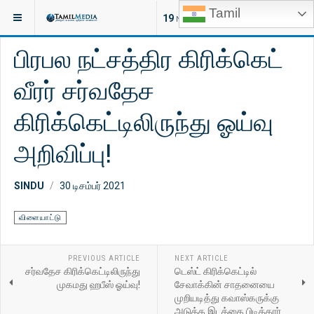
Tamil
இருக்குமிடம்:
செய்திகள்
விளையாட்டு
19
NEW ARTICLES
பிரபல நட்சத்திர கிரிக்கெட்
வீரர் சர்வதேச
கிரிக்கெட்டிலிருந்து ஓய்வு
அறிவிப்பு!
SINDU
30 டிசம்பர் 2021
விளையாட்டு
PREVIOUS ARTICLE
NEXT ARTICLE
சர்வதேச கிரிக்கெட்டிலிருந்து
டெஸ்ட் கிரிக்கெட்டில்
முகமது ஹபீஸ் ஓய்வு!
சேவாக்கின் சாதனையை
முறியடித்து கவாஸ்கருக்கு
அடுத்த இடத்தை பிடித்தார்