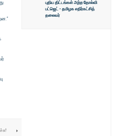
து
புதிய திட்டங்கள் அற்ற தோல்வி
பட்ஜெட் - தமிழக எதிர்கட்சித்
தலைவர்
றன.”
க
ர்
வு
்சு!