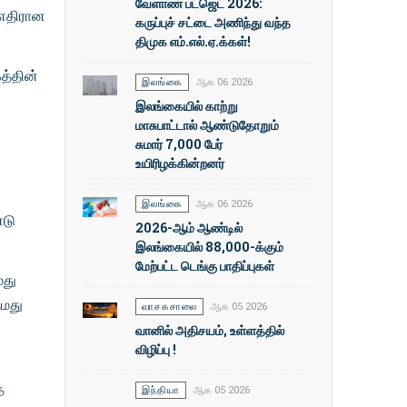
வேளாண் பட்ஜெட் 2026:
 எதிரான
கருப்புச் சட்டை அணிந்து வந்த
திமுக எம்.எல்.ஏ.க்கள்!
த்தின்
இலங்கை
ஆக 06 2026
இலங்கையில் காற்று
மாசுபாட்டால் ஆண்டுதோறும்
சுமார் 7,000 பேர்
உயிரிழக்கின்றனர்
இலங்கை
ஆக 06 2026
்டு
2026-ஆம் ஆண்டில்
இலங்கையில் 88,000-க்கும்
மேற்பட்ட டெங்கு பாதிப்புகள்
மது
நமது
வாசகசாலை
ஆக 05 2026
வானில் அதிசயம், உள்ளத்தில்
விழிப்பு !
த
இந்தியா
ஆக 05 2026