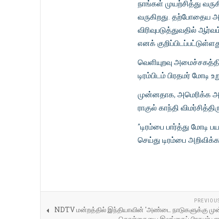
நாங்கள் முயற்சித்து வர
வருகிறது. தற்போதைய அம
விரிவுபடுத்துவதில் ஆர்வ
எனக் குறிப்பிடப்பட்டுள்ளத
வெளியுறவு அமைச்சகத்த
டிரம்பிடம் பிரதமர் மோடி
முன்னதாக, அமெரிக்க அதி
ராகுல் காந்தி விமர்சித்திரு
”டிரம்பை பார்த்து மோடி 
செய்து டிரம்பை அறிவிக்க 
PREVIOU
NDTV மன்றத்தில் இந்தியாவின் 'அண்டை நாடுகளுக்கு முன
கொள்கையை இலங்கைப் பிரதமர் பாரா