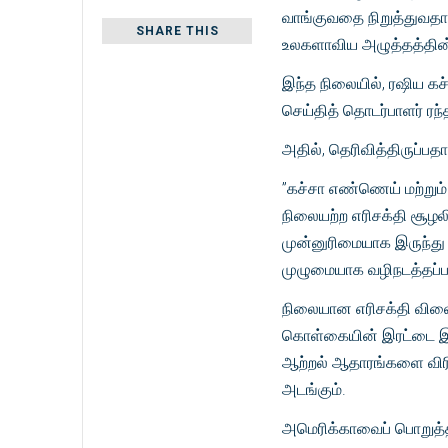
வாங்குவதை நிறுத்துவதாக
SHARE THIS
உலகளாவிய அழுத்தத்தின் ம
இந்த நிலையில், ரஷிய க
செய்தித் தொடர்பாளர் ரந்
அதில், தெரிவித்திருப்பத
”கச்சா எண்ணெய் மற்றும் 
நிலையற்ற எரிசக்தி சூழல
முன்னுரிமையாக இருந்த
முழுமையாக வழிநடத்தப்ப
நிலையான எரிசக்தி விலை
கொள்கையின் இரட்டை இல
ஆற்றல் ஆதாரங்களை விரிவ
அடங்கும்.
அமெரிக்காவைப் பொறுத்