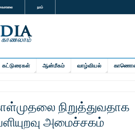
சகசாலை
நாம்
கட்டுரைகள்
ஆன்மீகம்
வாழ்வியல்
காணொள
ள்முதலை நிறுத்துவதாக
ளியுறவு அமைச்சகம்