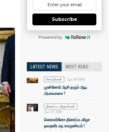
Subscribe
Powered by
LATEST NEWS
MOST READ
செய்திகள்
ஆக 09 2026
முன்னோர் ஆசி தரும் ஆடி
அமாவாசை !
திரைப்படவிழாக்கள்
ஆக 07 2026
லொகார்னோ திரைப்படவிழா
தவறவிடாத காருண்யம் !