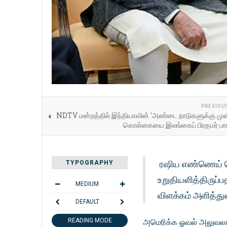
PREVIOU
NDTV மன்றத்தில் இந்தியாவின் 'அண்டை நாடுகளுக்கு முன
கொள்கையை இலங்கைப் பிரதமர் பாரா
ரஷிய எண்ணெய் க
TYPOGRAPHY
உறுதியளித்திருப்ப
MEDIUM
விளக்கம் அளித்து
DEFAULT
READING MODE
அமெரிக்க ஓவல் அலுவலகத