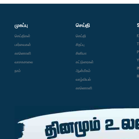
முகப்பு
செய்தி
செய்திகள்
செய்தி
T
பார்வைகள்
சிறப்பு
P
காணொளி
சினிமா
வாசகசாலை
கட்டுரைகள்
நாம்
ஆன்மீகம்
R
வாழ்வியல்
காணொளி