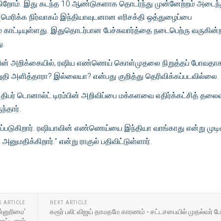
ுகிறோம். இது கடந்த 10 ஆண்டுகளாக தொடர்ந்து முன்னேற்றம் அடைந்
ெரிக்க நிர்வாகம் இந்தியாவுடனான எரிசக்தி ஒத்துழைப்பை
ம் காட்டியுள்ளது. இதுதொடர்பான பேச்சுவார்த்தை நடைபெற்ரு வருகின்
ு.
ின் அறிக்கையில், ரஷிய எண்ணெய் கொள்முதலை நிறுத்தப் போவதா
 உறுதி அளித்தாரா? இல்லையா? என்பது குறித்து தெரிவிக்கப்படவில்லை.
பர் டொனால்ட் டிரம்பின் அறிவிப்பை மக்களவை எதிர்க்கட்சித் தலைவ
ந்தார்.
பயப்படுகிறார். ரஷியாவின் எண்ணெய்யை இந்தியா வாங்காது என்று முடி
அனுமதிக்கிறார்.” என்று ராகுல் பதிவிட்டுள்ளார்.
S ARTICLE
NEXT ARTICLE
்னுரிமை'
கரூர் பலி: விஜய் தாமதமே காரணம் - சட்டசபையில் முதல்வர் பேச
ட்டினார்