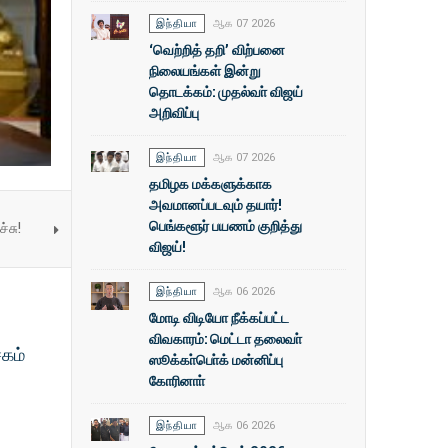
இந்தியா
ஆக 07 2026
‘வெற்றித் தறி’ விற்பனை
நிலையங்கள் இன்று
தொடக்கம்: முதல்வா் விஜய்
அறிவிப்பு
இந்தியா
ஆக 07 2026
தமிழக மக்களுக்காக
அவமானப்படவும் தயார்!
பெங்களூர் பயணம் குறித்து
்சு!
விஜய்!
இந்தியா
ஆக 06 2026
மோடி விடியோ நீக்கப்பட்ட
விவகாரம்: மெட்டா தலைவா்
சகம்
ஸூக்கா்பொ்க் மன்னிப்பு
கோரினாா்
இந்தியா
ஆக 06 2026