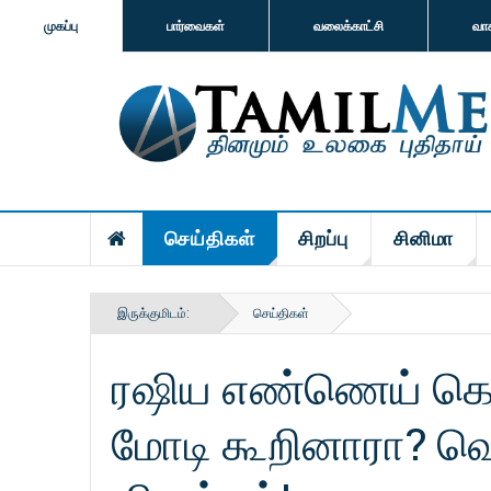
முகப்பு
பார்வைகள்
வலைக்காட்சி
வா
செய்திகள்
சிறப்பு
சினிமா
இருக்குமிடம்:
செய்திகள்
ரஷிய எண்ணெய் கொ
மோடி கூறினாரா? வெ