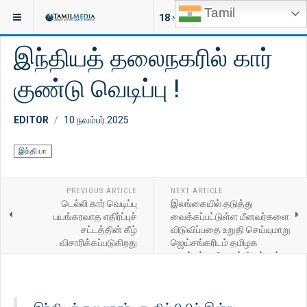
Tamil
இருக்குமிடம்:
செய்திகள்
இலங்கை
18
NEW ARTICLES
இந்தியத் தலைநகரில் கார்
குண்டு வெடிப்பு !
EDITOR
10 நவம்பர் 2025
இந்தியா
PREVIOUS ARTICLE
NEXT ARTICLE
டெல்லி கார் வெடிப்பு
இலங்கையில் தடுத்து
பயங்கரவாத எதிர்ப்புச்
வைக்கப்பட்டுள்ள மீனவர்களை
சட்டத்தின் கீழ்
விடுவிப்பதை உறுதி செய்யுமாறு
விசாரிக்கப்படுகிறது
ஜெய்சங்கரிடம் தமிழக
முதல்வர் வலியுறுத்தியுள்ளார்