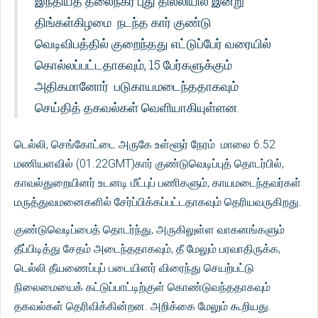
இந்தியத் தலைநகர் புது தில்லியில் இன்று
திங்கள்கிழமை நடந்த கார் குண்டு
வெடிவிபத்தில் குறைந்தது எட்டுப்பேர் வரையில்
கொல்லப்பட்டதாகவும், 15 பேர்களுக்கும்
அதிகமானோர் படுகாயமடைந்ததாகவும்
செய்தித் தகவல்கள் வெளியாகியுள்ளன.
டெல்லி, செங்கோட்டை அருகே உள்ளூர் நேரம் மாலை 6.52
மணியளவில் (01.22GMT)கார் குண்டுவெடிப்புத் தொடர்பில்,
காவல்துறையினர் உடனடி மீட்புப் பணிகளும், காயமடைந்தவர்கள்
மருத்துவமனைகளில் சேர்ப்பிக்கப்பட்டதாகவும் தெரியவருகிறது.
குண்டுவெடிப்பைத் தொடர்ந்து, அருகிலுள்ள வாகனங்களும்
தீப்பிடித்து சேதம் அடைந்ததாகவும், தீ மேலும் பரவாதிருக்க,
டெல்லி தீயணைப்புப் படையினர் விரைந்து செயற்பட்டு
நிலைமையைக் கட்டுப்பாட்டிற்குள் கொண்டுவந்ததாகவும்
தகவல்கள் தெரிவிக்கின்றன. அறிக்கை மேலும் கூறியது.