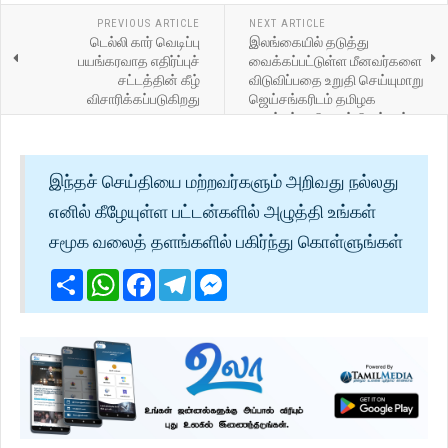
PREVIOUS ARTICLE
NEXT ARTICLE
டெல்லி கார் வெடிப்பு
இலங்கையில் தடுத்து
பயங்கரவாத எதிர்ப்புச்
வைக்கப்பட்டுள்ள மீனவர்களை
சட்டத்தின் கீழ்
விடுவிப்பதை உறுதி செய்யுமாறு
விசாரிக்கப்படுகிறது
ஜெய்சங்கரிடம் தமிழக
முதல்வர் வலியுறுத்தியுள்ளார்
இந்தச் செய்தியை மற்றவர்களும் அறிவது நல்லது
எனில் கீழேயுள்ள பட்டன்களில் அழுத்தி உங்கள்
சமூக வலைத் தளங்களில் பகிர்ந்து கொள்ளுங்கள்
Share
WhatsApp
Facebook
Telegram
Messenger