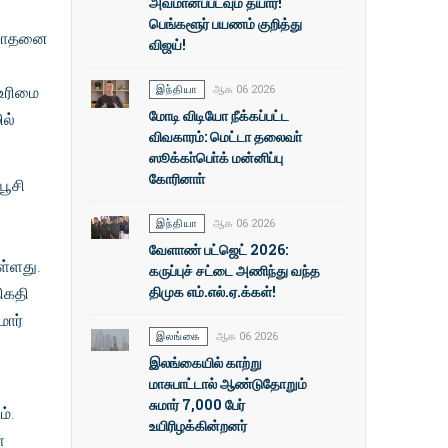
அவமானப்படவும் தயார்!
பெங்களூர் பயணம் குறித்து
 சோதனை
விஜய்!
.
உரிமை
இந்தியா
ஆக 06 2026
மோடி விடியோ நீக்கப்பட்ட
ல்
விவகாரம்: மெட்டா தலைவா்
ஸூக்கா்பொ்க் மன்னிப்பு
கோரினாா்
பூசி
இந்தியா
ஆக 06 2026
வேளாண் பட்ஜெட் 2026:
ள்ளது.
கருப்புச் சட்டை அணிந்து வந்த
திமுக எம்.எல்.ஏ.க்கள்!
ிகதி
ார்
இலங்கை
ஆக 06 2026
இலங்கையில் காற்று
மாசுபாட்டால் ஆண்டுதோறும்
சுமார் 7,000 பேர்
ம்.
உயிரிழக்கின்றனர்
்