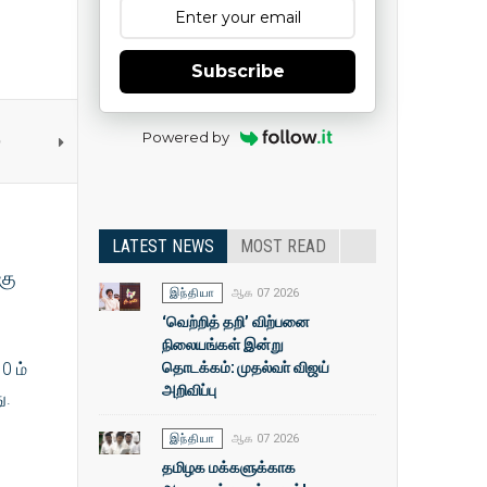
Subscribe
Powered by
்
LATEST NEWS
MOST READ
கு
இந்தியா
ஆக 07 2026
‘வெற்றித் தறி’ விற்பனை
நிலையங்கள் இன்று
தொடக்கம்: முதல்வா் விஜய்
0 ம்
அறிவிப்பு
ு.
இந்தியா
ஆக 07 2026
தமிழக மக்களுக்காக