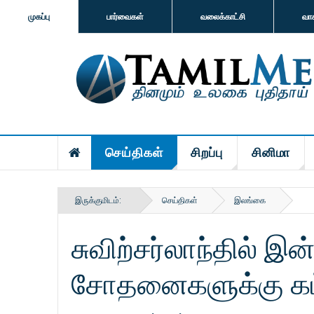
முகப்பு
பார்வைகள்
வலைக்காட்சி
வா
செய்திகள்
சிறப்பு
சினிமா
இருக்குமிடம்:
செய்திகள்
இலங்கை
சுவிற்சர்லாந்தில் இ
சோதனைகளுக்கு க