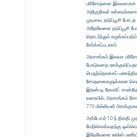
பரிசோதனை இலவசமாக இருக்
அறிகுறிகள் உள்ளவர்கள
முடிவை, தடுப்பூசி போடத 
அதேவேளை தடுப்பூசி ப
தொடர்ந்தும் வழங்கப்பட
சேர்க்கப்படலாம்.
அரசாங்கம் இலவச பரிசோத
போடுவதை ஊக்குவிப்பத
பெருந்தொகைப் பணத்தினை
சோதனைகளுக்கான செலவு, ந
இதன்படி கோவிட் சான்றித
வரையில், அரசாங்கம் ச
770 மில்லியன் பிராங்குக
அக்டோபர் 10 ந் திகதி
மேற்கொள்வதற்கு ஒவ்வொரு
இதேவேளை சுவிஸ் பணியிட