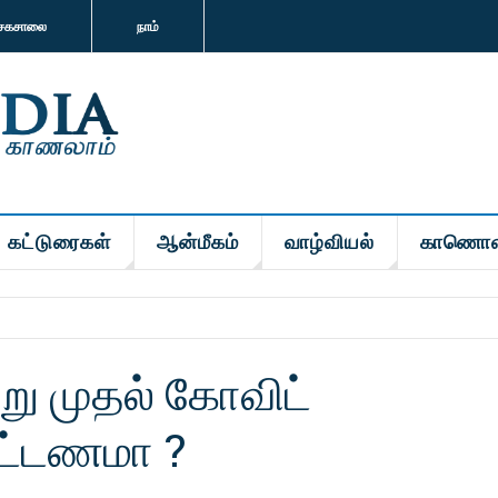
சகசாலை
நாம்
கட்டுரைகள்
ஆன்மீகம்
வாழ்வியல்
காணொள
ன்று முதல் கோவிட்
ட்டணமா ?