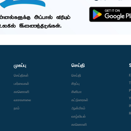
முகப்பு
செய்தி
செய்திகள்
செய்தி
T
பார்வைகள்
சிறப்பு
P
காணொளி
சினிமா
வாசகசாலை
கட்டுரைகள்
நாம்
ஆன்மீகம்
R
வாழ்வியல்
காணொளி