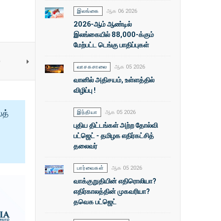
இலங்கை
ஆக 06 2026
2026-ஆம் ஆண்டில்
இலங்கையில் 88,000-க்கும்
மேற்பட்ட டெங்கு பாதிப்புகள்
்
வாசகசாலை
ஆக 05 2026
வானில் அதிசயம், உள்ளத்தில்
விழிப்பு !
ைத்
இந்தியா
ஆக 05 2026
புதிய திட்டங்கள் அற்ற தோல்வி
பட்ஜெட் - தமிழக எதிர்கட்சித்
தலைவர்
பார்வைகள்
ஆக 05 2026
வாக்குறுதியின் எதிரொலியா?
எதிர்காலத்தின் முகவரியா?
தவெக பட்ஜெட்