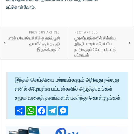
உட்கொள்வோம்!
PREVIOUS ARTICLE
NEXT ARTICLE
பாரத் பயோடெக்கிற்கு தடுப்பூசி
முரண்பாடுகளில் சிக்கிய
தயாரிக்கும் தகுதி
இந்தியாவும் ஐரோப்பிய
இருக்கிறதா?
நாடுகளும் : பேரா. பிரபாத்
பட்நாயக்
இந்தச் செய்தியை மற்றவர்களும் அறிவது நல்லது
எனில் கீழேயுள்ள பட்டன்களில் அழுத்தி உங்கள்
சமூக வலைத் தளங்களில் பகிர்ந்து கொள்ளுங்கள்
Share
WhatsApp
Facebook
Telegram
Messenger