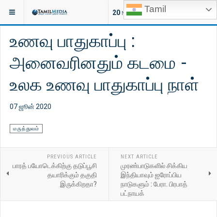
Tamil
இருக்குமிடம்:
கட்டுரைகள்
மருத்துவம்
20
NEW ARTICLES
உணவு பாதுகாப்பு :
அனைவரினதும் கடமை -
உலக உணவு பாதுகாப்பு நாள்
07 ஜூன் 2020
மருத்துவம்
PREVIOUS ARTICLE
NEXT ARTICLE
பாரத் பயோடெக்கிற்கு தடுப்பூசி
முரண்பாடுகளில் சிக்கிய
தயாரிக்கும் தகுதி
இந்தியாவும் ஐரோப்பிய
இருக்கிறதா?
நாடுகளும் : பேரா. பிரபாத்
பட்நாயக்