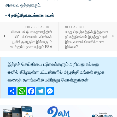
அளவை ஒத்ததாகும்.
- 4 தமிழ்மீடியாவுக்காக நவன்
PREVIOUS ARTICLE
NEXT ARTICLE
விளையாட்டு மைதானத்தின்
எமது பிரபஞ்சத்தில் இத்தனை
விட்டம் கொண்ட விண்கல்
நட்சத்திரங்கள் இருந்தும் ஏன்
பூமிக்கு அருகே இவ்வருடம்
இரவு வானம் வெளிச்சமாக
கடக்கும்! : நாசா மற்றும் ESA
இல்லை?
இந்தச் செய்தியை மற்றவர்களும் அறிவது நல்லது
எனில் கீழேயுள்ள பட்டன்களில் அழுத்தி உங்கள் சமூக
வலைத் தளங்களில் பகிர்ந்து கொள்ளுங்கள்
Share
WhatsApp
Facebook
Telegram
Messenger