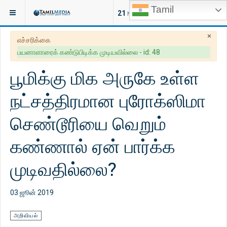
Tamil
இருக்குமிடம்:
கட்டுரைகள்
அறிவியல்
21
NEW ARTICLES
×
எச்சரிக்கை
பயனாளாரைக் கண்டுபிடிக்க முடியவில்லை - id: 48
பூமிக்கு மிக அருகே உள்ள
நட்சத்திரமான புரோக்ஸிமா
செண்டூரியை வெறும்
கண்ணால் ஏன் பார்க்க
முடிவதில்லை?
03 ஜூன் 2019
அறிவியல்