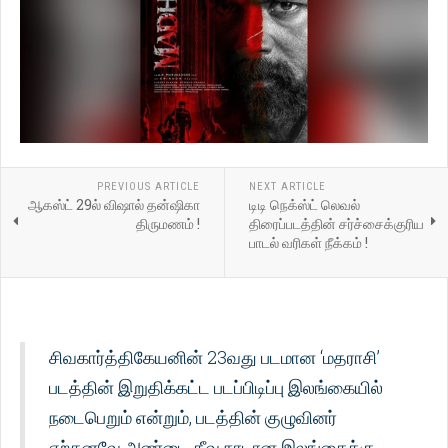
PREVIOUS ARTICLE
NEXT ARTICLE
ஆகஸ்ட் 29ல் விஷால் தன்ஷிகா
டிடி நெக்ஸ்ட் லெவல்
திருமணம் !
திரைப்படத்தின் சர்ச்சைக்குரிய
பாடல் வரிகள் நீக்கம் !
சிவகார்த்திகேயனின் 23வது படமான ‘மதராசி’
படத்தின் இறுதிக்கட்ட படப்பிடிப்பு இலங்கையில்
நடைபெறும் என்றும், படத்தின் குழுவினர்
ஏற்கனவே அண்டை தீவு நாடான இலங்கைக்கு