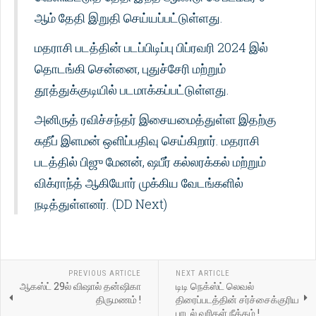
ஆம் தேதி இறுதி செய்யப்பட்டுள்ளது.
மதராசி படத்தின் படப்பிடிப்பு பிப்ரவரி 2024 இல்
தொடங்கி சென்னை, புதுச்சேரி மற்றும்
தூத்துக்குடியில் படமாக்கப்பட்டுள்ளது.
அனிருத் ரவிச்சந்தர் இசையமைத்துள்ள இதற்கு
சுதீப் இளமன் ஒளிப்பதிவு செய்கிறார். மதராசி
படத்தில் பிஜு மேனன், ஷபீர் கல்லரக்கல் மற்றும்
விக்ராந்த் ஆகியோர் முக்கிய வேடங்களில்
நடித்துள்ளனர். (DD Next)
PREVIOUS ARTICLE
NEXT ARTICLE
ஆகஸ்ட் 29ல் விஷால் தன்ஷிகா
டிடி நெக்ஸ்ட் லெவல்
திருமணம் !
திரைப்படத்தின் சர்ச்சைக்குரிய
பாடல் வரிகள் நீக்கம் !