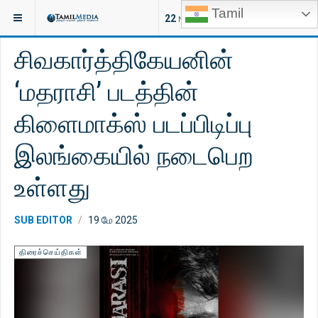
Tamil
இருக்குமிடம்:
சினிமா
திரைச்செய்திகள்
22
NEW ARTICLES
சிவகார்த்திகேயனின்
‘மதராசி’ படத்தின்
கிளைமாக்ஸ் படப்பிடிப்பு
இலங்கையில் நடைபெற
உள்ளது
SUB EDITOR
19 மே 2025
திரைச்செய்திகள்