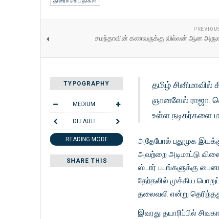
திரைச்செய்திகள்
PREVIOU
சமந்தாவின் கணவருக்கு வில்லன் ஆன அருண்
தமிழ் சினிமாவில்
TYPOGRAPHY
ஞானவேல் ராஜா. வெ
MEDIUM
உள்ள நடிகர்களை மட
DEFAULT
READING MODE
அதேபோல் புதுமுக இயக்க
அவற்றை அடிமாட்டு விலைக்
SHARE THIS
ஸ்டார் படங்களுக்கு பைனா
தேர்தலில் முக்கிய பொறுப்
தலைவலி என்று தெரிந்தத
இவரது தயாரிப்பில் சிவகா