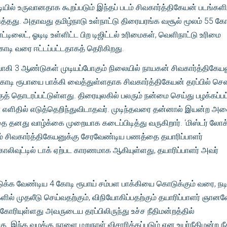
ியில் உருவானதாக கூறப்படும் இந்தப் படம் சிவகார்த்திகேயன் படங்களி
்தது. அதாவது தமிழ்நாடு உள்நாட்டு திரையரங்க வசூல் மூலம் 55 கோ
ட்டிலைட், ஓடிடி உள்ளிட்ட பிற டிஜிட்டல் உரிமைகள், வெளிநாட்டு உரிமை
ோடி வரை ஈட்டப்பட்டதாகத் தெரிகிறது.
ாகி 3 ஆண்டுகள் முடியப்போகும் நிலையில் நாயகன் சிவகார்த்திகேயனு
4 கோடி ரூபாயை பாக்கி வைத்துள்ளதாக சிவகார்த்திகேயன் தரப்பில் 
்குத் தொடரப்பட்டுள்ளது. திரையுலகில் பலரும் நன்மை செய்து பழக்கப்பட
ை எளிதில் எடுத்தெறிந்துவிடாதவர். முடிந்தவரை தன்னால் இயன்ற அ
 தனது வாழ்க்கை முறையாக கடைப்பிடித்து வருகிறார். ‘மிஸ்டர் லோக்
தும் சிவகார்த்திகேயனுக்கு சேரவேண்டிய பணத்தை தயாரிப்பாளர்
ோலிவுட்டில் டாக் ஏற்பட காரணமாக ஆகியுள்ளது, தயாரிப்பாளர் அவர்
ுக்க வேண்டிய 4 கோடி ரூபாய் சம்பள பாக்கியை கொடுக்கும் வரை, நடி
டங்களில் முதலீடு செய்வதற்கும், விநியோகிப்பதற்கும் தயாரிப்பாளர் ஞானவ
கோரியுள்ளது அவருடைய தரப்பிலிருந்து உச்ச நீதிமன்றத்தில்
ு. இந்த வழக்கு நாளை மறுநாள் விசாரிக்கப்படும் என உயர்நீதிமன்ற நீ