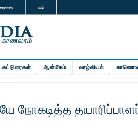
சகசாலை
நாம்
கட்டுரைகள்
ஆன்மீகம்
வாழ்வியல்
காணொள
ே நோகடித்த தயாரிப்பாளர்