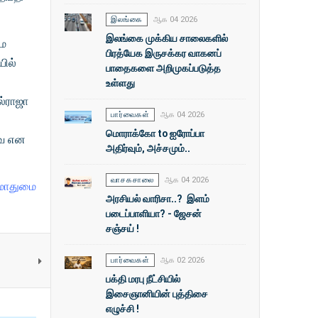
இலங்கை
ஆக 04 2026
இலங்கை முக்கிய சாலைகளில்
மே
பிரத்யேக இருசக்கர வாகனப்
ில்
பாதைகளை அறிமுகப்படுத்த
உள்ளது
ல்ராஜா
பார்வைகள்
ஆக 04 2026
மொராக்கோ to ஐரோப்பா
வை என
அதிர்வும், அச்சமும்..
வாசகசாலை
ஆக 04 2026
மாதுமை
அரசியல் வாரிசா..? இளம்
படைப்பாளியா? - ஜேசன்
சஞ்சய் !
பார்வைகள்
ஆக 02 2026
பக்தி மரபு நீட்சியில்
இசைஞானியின் புத்திசை
எழுச்சி !