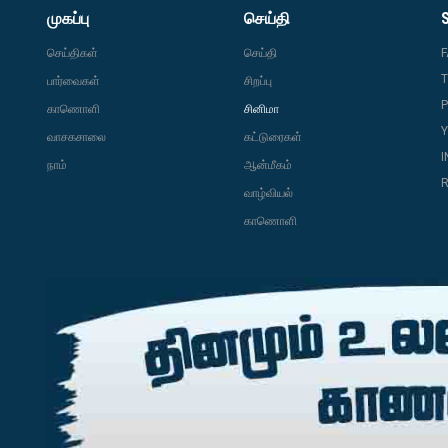
முகப்பு
செய்தி
செய்திகள்
செய்தி
T
பார்வைகள்
சிறப்பு
P
காணொளி
சினிமா
வாசகசாலை
கட்டுரைகள்
நாம்
ஆன்மீகம்
R
வாழ்வியல்
காணொளி