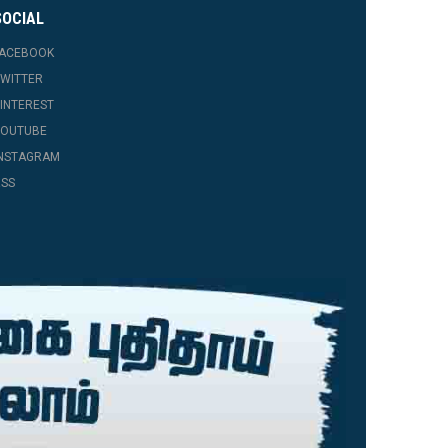
SOCIAL
FACEBOOK
WITTER
INTEREST
YOUTUBE
INSTAGRAM
SS