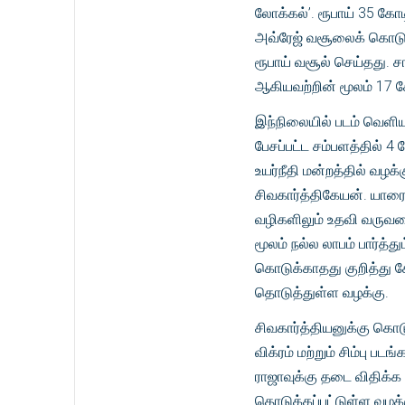
லோக்கல்’. ரூபாய் 35 கோட
அவ்ரேஜ் வசூலைக் கொடுத
ரூபாய் வசூல் செய்தது. சா
ஆகியவற்றின் மூலம் 17 க
இந்நிலையில் படம் வெளிய
பேசப்பட்ட சம்பளத்தில் 
உயர்நீதி மன்றத்தில் வழக
சிவகார்த்திகேயன். யார
வழிகளிலும் உதவி வருவதை
மூலம் நல்ல லாபம் பார்த்
கொடுக்காதது குறித்து க
தொடுத்துள்ள வழக்கு.
சிவகார்த்தியனுக்கு கொட
விக்ரம் மற்றும் சிம்பு ப
ராஜாவுக்கு தடை விதிக்க 
தொடுக்கப்பட்டுள்ள வழக்க