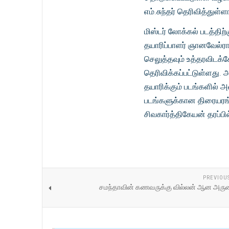
எம்.சுந்தர் தெரிவித்துள்ளா
மிஸ்டர் லோக்கல் படத்திற
தயாரிப்பாளர் ஞானவேல்ர
செலுத்தவும் உத்தரவிடக்கோ
தெரிவிக்கப்பட்டுள்ளது.
தயாரிக்கும் படங்களில்
படங்களுக்கான திரையரங்
சிவகார்த்திகேயன் தரப்பில
PREVIOU
சமந்தாவின் கணவருக்கு வில்லன் ஆன அருண்