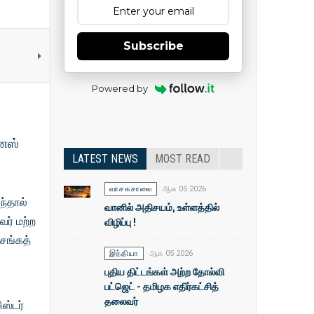
Subscribe
Powered by
்னஸ்
LATEST NEWS
MOST READ
வாசகசாலை
ஆக 05 2026
ந்தால்
வானில் அதிசயம், உள்ளத்தில்
வர் மற்ற
விழிப்பு !
 சங்கத்
இந்தியா
ஆக 05 2026
புதிய திட்டங்கள் அற்ற தோல்வி
பட்ஜெட் - தமிழக எதிர்கட்சித்
தலைவர்
ஸ்டர்