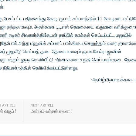
ர்.
்கு பேசப்பட்ட பதினைந்து கோடி ரூபாய் சம்பளத்தில் 11 கோடியை மட்டு
ாஜா தந்ததாகவும், அதற்கான டிடிஎஸ் தொகையை வருமான வரித்துறைய
ரி நடிகர் சிவகார்த்திகேயன் தரப்பில் தாக்கல் செய்யப்பட்ட மனுவில்
 அதேபோல் அந்த மனுவில் சம்பளப் பாக்கியை செலுத்தும் வரை ஞானவே
 அவர் முதலீடு செய்யத் தடை தேவை எனவும் ஞானவேல்ராஜாவின்
கு மற்றும் ஓடிடி வெளியீட்டு உரிமைகளை உறுதி செய்யவும் தடை தே
் நீதிமன்றத்தில் தெரிவிக்கப்பட்டுள்ளது.
-4தமிழ்மீடியாவுக்காக:
S ARTICLE
NEXT ARTICLE
 விஜய் !
மீண்டும் வந்தார் லைலா !