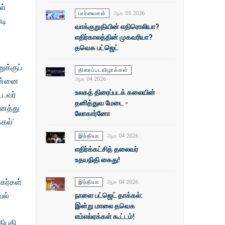
ல்
பார்வைகள்
ஆக 05 2026
டி
வாக்குறுதியின் எதிரொலியா?
எதிர்காலத்தின் முகவரியா?
தவெக பட்ஜெட்
க்குப்
திரைப்படவிழாக்கள்
ஆக 04 2026
சென்னை
உலகத் திரைப்படக் கலையின்
்டவர்
தனித்துவ மேடை -
னைத்து
லோகார்னோ
கல்’
இந்தியா
ஆக 04 2026
எதிர்க்கட்சித் தலைவர்
உதயநிதி கைது!
கர்கள்
இந்தியா
ஆக 04 2026
நாளை பட்ஜெட் தாக்கல்:
ேல்
இன்று மாலை தவெக
எம்எல்ஏக்கள் கூட்டம்!
திபதி