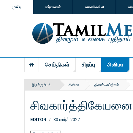
முகப்பு
பார்வைகள்
வலைக்காட்சி
வா
செய்திகள்
சிறப்பு
சினிமா
இருக்குமிடம்:
சினிமா
திரைச்செய்திகள்
சிவகார்த்திகேயனைய
EDITOR
30 மார்ச் 2022