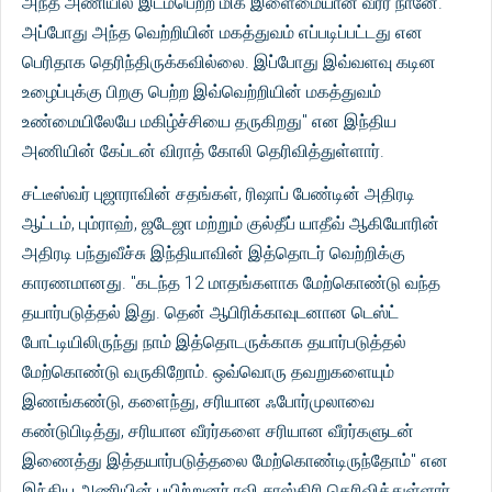
அந்த அணியில் இடம்பெற்ற மிக இளைமையான வீரர் நானே.
அப்போது அந்த வெற்றியின் மகத்துவம் எப்படிப்பட்டது என
பெரிதாக தெரிந்திருக்கவில்லை. இப்போது இவ்வளவு கடின
உழைப்புக்கு பிறகு பெற்ற இவ்வெற்றியின் மகத்துவம்
உண்மையிலேயே மகிழ்ச்சியை தருகிறது" என இந்திய
அணியின் கேப்டன் விராத் கோலி தெரிவித்துள்ளார்.
சட்டீஸ்வர் புஜாராவின் சதங்கள், ரிஷாப் பேண்டின் அதிரடி
ஆட்டம், பும்ராஹ், ஜடேஜா மற்றும் குல்தீப் யாதீவ் ஆகியோரின்
அதிரடி பந்துவீச்சு இந்தியாவின் இத்தொடர் வெற்றிக்கு
காரணமானது. "கடந்த 12 மாதங்களாக மேற்கொண்டு வந்த
தயார்படுத்தல் இது. தென் ஆபிரிக்காவுடனான டெஸ்ட்
போட்டியிலிருந்து நாம் இத்தொடருக்காக தயார்படுத்தல்
மேற்கொண்டு வருகிறோம். ஒவ்வொரு தவறுகளையும்
இணங்கண்டு, களைந்து, சரியான ஃபோர்முலாவை
கண்டுபிடித்து, சரியான வீரர்களை சரியான வீரர்களுடன்
இணைத்து இத்தயார்படுத்தலை மேற்கொண்டிருந்தோம்" என
இந்திய அணியின் பயிற்றுனர் ரவி சாஸ்திரி தெரிவித்துள்ளார்.