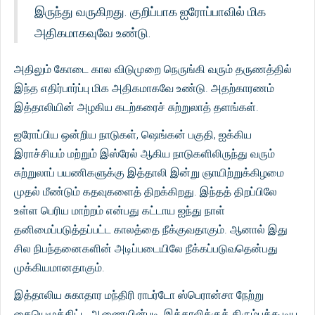
இருந்து வருகிறது. குறிப்பாக ஐரோப்பாவில் மிக
அதிகமாகவுவே உண்டு.
அதிலும் கோடை கால விடுமுறை நெருங்கி வரும் தருணத்தில்
இந்த எதிர்பார்ப்பு மிக அதிகமாகவே உண்டு. அதற்காரணம்
இத்தாலியின் அழகிய கடற்கரைச் சுற்றுலாத் தளங்கள்.
ஐரோப்பிய ஒன்றிய நாடுகள், ஷெங்கன் பகுதி, ஐக்கிய
இராச்சியம் மற்றும் இஸ்ரேல் ஆகிய நாடுகளிலிருந்து வரும்
சுற்றுலாப் பயணிகளுக்கு இத்தாலி இன்று ஞாயிற்றுக்கிழமை
முதல் மீண்டும் கதவுகளைத் திறக்கிறது. இந்தத் திறப்பிலே
உள்ள பெரிய மாற்றம் என்பது கட்டாய ஐந்து நாள்
தனிமைப்படுத்தப்பட்ட காலத்தை நீக்குவதாகும். ஆனால் இது
சில நிபந்தனைகளின் அடிப்படையிலே நீக்கப்படுவதென்பது
முக்கியமானதாகும்.
இத்தாலிய சுகாதார மந்திரி ராபர்டோ ஸ்பெரான்சா நேற்று
கையெழுத்திட்ட ஆணையின்படி, இத்தாலிக்குத் திரும்பக்கூடிய