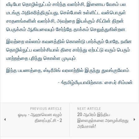
வீடியோ தொழில்நுட்பம் சார்ந்த வளர்ச்சி, இணைய வேகம் பல
மடங்கு அதிகரித்திருப்பது, செல்போன் உள்ளிட்ட வன்பொருள்
சாதனங்களின் வளர்ச்சி, அவற்றை இயக்கும் சிப்பின் திறன்
பெருக்கம் ஆகியவையும் சேர்ந்தே தாக்கம் செலுத்துகின்றன.
இவற்றை எல்லாம் கவனத்தில் கொண்டு பார்க்கும் போதே, நவீன
தொழில்நுட்ப வளர்ச்சியால் திரை சார்ந்து ஏற்பட்டு வரும் பெரும்
மாற்றத்தை புரிந்து கொள்ள முடியும்.
இந்த பயணத்தை, ஸ்டிரீமிங் வரலாற்றில் இருந்து துவங்குவோம்.
- 4தமிழ்மீடியாவிற்காக: சைபர் சிம்மன்
PREVIOUS ARTICLE
NEXT ARTICLE
ஓடிடி - ஆஹாவென எழும்
20 ஆயிரம் இந்திய
திரைப்புரட்சி - 2
இளைஞர்களை அழைக்கிறது
அமேசான்!