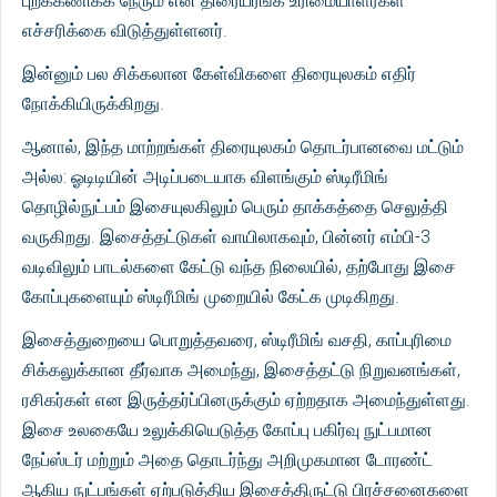
புறக்கணிக்க நேரும் என திரையரங்க உரிமையாளர்கள்
எச்சரிக்கை விடுத்துள்ளனர்.
இன்னும் பல சிக்கலான கேள்விகளை திரையுலகம் எதிர்
நோக்கியிருக்கிறது.
ஆனால், இந்த மாற்றங்கள் திரையுலகம் தொடர்பானவை மட்டும்
அல்ல: ஓடிடியின் அடிப்படையாக விளங்கும் ஸ்டிரீமிங்
தொழில்நுட்பம் இசையுலகிலும் பெரும் தாக்கத்தை செலுத்தி
வருகிறது. இசைத்தட்டுகள் வாயிலாகவும், பின்னர் எம்பி-3
வடிவிலும் பாடல்களை கேட்டு வந்த நிலையில், தற்போது இசை
கோப்புகளையும் ஸ்டிரீமிங் முறையில் கேட்க முடிகிறது.
இசைத்துறையை பொறுத்தவரை, ஸ்டிரீமிங் வசதி, காப்புரிமை
சிக்கலுக்கான தீர்வாக அமைந்து, இசைத்தட்டு நிறுவனங்கள்,
ரசிகர்கள் என இருத்தர்ப்பினருக்கும் ஏற்றதாக அமைந்துள்ளது.
இசை உலகையே உலுக்கியெடுத்த கோப்பு பகிர்வு நுட்பமான
நேப்ஸ்டர் மற்றும் அதை தொடர்ந்து அறிமுகமான டோரண்ட்
ஆகிய நுட்பங்கள் ஏற்படுத்திய இசைத்திருட்டு பிரச்சனைகளை