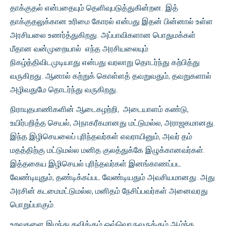
தாக்குதல் என்பதையும் தெளிவுபடுத்துகின்றன. இத்
தாக்குதலுக்கான உரிமை கோரல் என்பது இதன் பின்னால் உள்ள
அரசியலை உணர்த்துகிறது. அப்பாவிகளான பொதுமக்கள்
மீதான வன்முறையால் எந்த அரசியலையும்
நிகழ்த்திவிடமுடியாது என்பது வரலாறு தொடர்ந்து கற்பித்து
வருகிறது. ஆனால் கற்றுக் கொள்ளத் தவறுவதும், தவறுகளால்
அழிவதுமே தொடர்ந்து வருகிறது.
நிராயுதபாணிகளின் ஆடைகழற்றி, அடையாளம் கண்டு,
உயிர்பறித்த செயல், அநாகரீகமானது மட்டுமல்ல, அராஜகமானது.
இந்த இழிசெயலைப் புரிந்தவர்கள் எவராயினும், அவர் தம்
மதத்திற்கு மட்டுமல்ல மனித குலத்துக்கே இழுக்கானவர்கள்.
இத்தகைய இழிசெயல் புரிந்தவர்கள் இனங்காணப்பட
வேண்டியுதும், தண்டிக்கப்பட வேண்டியதும் அவசியமானது. அது
அரசின் கடமைமட்டுமல்ல, மனிதம் நேசிப்பவர்கள் அனைவரது
பொறுப்பாகும்.
உறவுகளை இழந்து தவிக்கும் ஒவ்வொருவருக்கும் ஆழ்ந்த