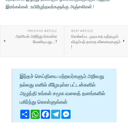
இரங்கல்கள். உயிரிழந்தவர்களுக்கு அஞ்சலிகள் !
PREVIOUS ARTICLE
NEXT ARTICLE
அரசியல் அறிந்து கொள்ள
வெல்லப்பட முடியாத யுத்தமும்
வேண்டியது....?
விரும்பத் தகாத விளைவுகளும்
!
இந்தச் செய்தியை மற்றவர்களும் அறிவது
நல்லது எனில் கீழேயுள்ள பட்டன்களில்
அழுத்தி உங்கள் சமூக வலைத் தளங்களில்
பகிர்ந்து கொள்ளுங்கள்
Share
WhatsApp
Facebook
Telegram
Messenger