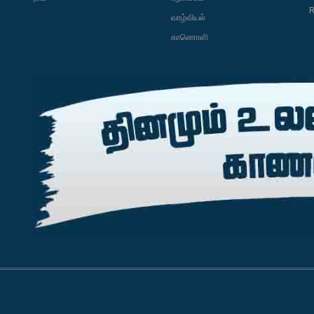
R
வாழ்வியல்
காணொளி