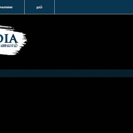
சகசாலை
நாம்