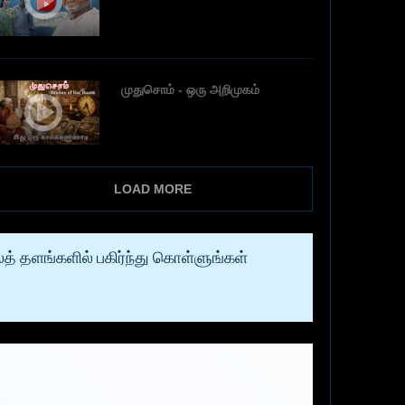
முதுசொம் - ஒரு அறிமுகம்
LOAD MORE
த் தளங்களில் பகிர்ந்து கொள்ளுங்கள்