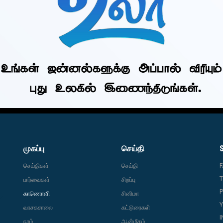
முகப்பு
செய்தி
செய்திகள்
செய்தி
T
பார்வைகள்
சிறப்பு
P
காணொளி
சினிமா
வாசகசாலை
கட்டுரைகள்
நாம்
ஆன்மீகம்