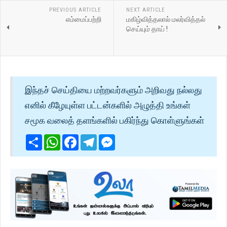
PREVIOUS ARTICLE
NEXT ARTICLE
எம்மைப்பற்றி
மகிழ்வித்தலால் மலர்வித்தல்
செய்யும் தாய் !
இந்தச் செய்தியை மற்றவர்களும் அறிவது நல்லது
எனில் கீழேயுள்ள பட்டன்களில் அழுத்தி உங்கள்
சமூக வலைத் தளங்களில் பகிர்ந்து கொள்ளுங்கள்
Share
WhatsApp
Facebook
Telegram
Messenger