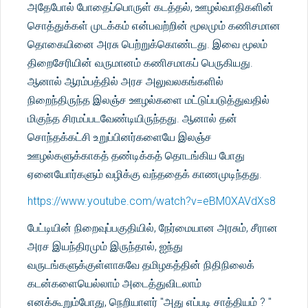
அதேபோல் போதைப்பொருள் கடத்தல், ஊழல்வாதிகளின்
சொத்துக்கள் முடக்கம் என்பவற்றின் மூலமும் கணிசமான
தொகையினை அரசு பெற்றுக்கொண்டது. இவை மூலம்
திறைசேரியின் வருமானம் கணிசமாகப் பெருகியது.
ஆனால் ஆரம்பத்தில் அரச அலுவலகங்களில்
நிறைந்திருந்த இலஞ்ச ஊழல்களை மட்டுப்படுத்துவதில்
மிகுந்த சிரமப்படவேண்டியிருந்தது. ஆனால் தன்
சொந்தக்கட்சி உறுப்பினர்களையே இலஞ்ச
ஊழல்களுக்காகத் தண்டிக்கத் தொடங்கிய போது
ஏனையோர்களும் வழிக்கு வந்ததைக் காணமுடிந்தது.
https://www.youtube.com/watch?v=eBM0XAVdXs8
பேட்டியின் நிறைவுப்பகுதியில், நேர்மையான அரசும், சீரான
அரச இயந்திரமும் இருந்தால், ஐந்து
வருடங்களுக்குள்ளாகவே தமிழகத்தின் நிதிநிலைக்
கடன்களையெல்லாம் அடைத்துவிடலாம்
எனக்கூறும்போது, நெறியாளர் "அது எப்படி சாத்தியம் ? "