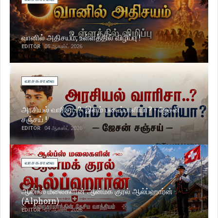
வானில் அதிசயம், உள்ளத்தில் விழிப்பு !
EDITOR
05 ஆகஸ்ட் 2026
வாசகசாலை
அரசியல் வாரிசா..? இளம் படைப்பாளியா? - ஜேசன்
சஞ்சய் !
EDITOR
04 ஆகஸ்ட் 2026
வாசகசாலை
ஆல்ப்ஸ் மலைகளின் ஆன்மக் குரல் ஆல்ப்ஹார்ன்
(Alphorn)
EDITOR
01 ஆகஸ்ட் 2026