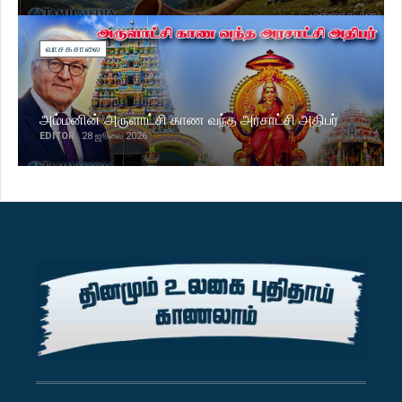
வாசகசாலை
அம்மனின் அருளாட்சி காண வந்த அரசாட்சி அதிபர்
EDITOR
28 ஜூலை 2026