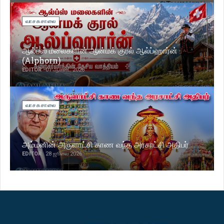
வாசகசாலை
ஆல்ப்ஸ் மலைகளின் ஆன்மக் குரல் ஆல்ப்ஹார்ன்
(Alphorn)
EDITOR
01 ஆகஸ்ட் 2026
வாசகசாலை
அம்மனின் அருளாட்சி காண வந்த அரசாட்சி அதிபர்
EDITOR
28 ஜூலை 2026