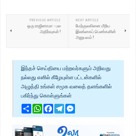
PREVIOUS ARTICLE
NEXT ARTICLE
ஒரு ராஜினாமா - பல
மேற்குலகினை மீறிய
அதிர்வுகள் !
இலங்கைப் பெண்களின்
அனுபவம் !
இந்தச் செய்தியை மற்றவர்களும் அறிவது
நல்லது எனில் கீழேயுள்ள பட்டன்களில்
அழுத்தி உங்கள் சமூக வலைத் தளங்களில்
பகிர்ந்து கொள்ளுங்கள்
Share
WhatsApp
Facebook
Telegram
Messenger