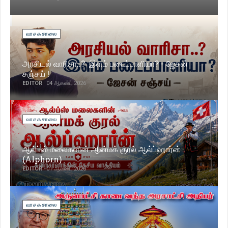
வாசகசாலை
அரசியல் வாரிசா..? இளம் படைப்பாளியா? - ஜேசன்
சஞ்சய் !
EDITOR
04 ஆகஸ்ட் 2026
வாசகசாலை
ஆல்ப்ஸ் மலைகளின் ஆன்மக் குரல் ஆல்ப்ஹார்ன்
(Alphorn)
EDITOR
01 ஆகஸ்ட் 2026
வாசகசாலை