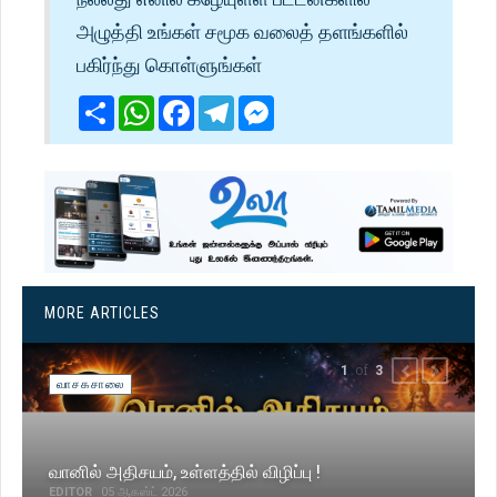
அழுத்தி உங்கள் சமூக வலைத் தளங்களில்
பகிர்ந்து கொள்ளுங்கள்
Share
WhatsApp
Facebook
Telegram
Messenger
MORE ARTICLES
of
1
3
PREVIOUS
NEXT
வாசகசாலை
வானில் அதிசயம், உள்ளத்தில் விழிப்பு !
EDITOR
05 ஆகஸ்ட் 2026