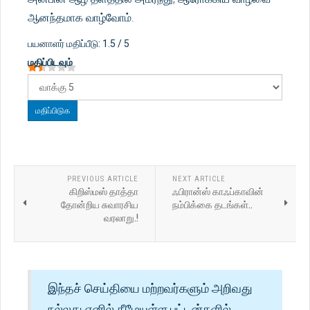
ஆனந்தமாக வாழ்வோம்.
பயனாளர் மதிப்பீடு:
1.5
/
5
மதிப்பிடவும்
PREVIOUS ARTICLE
NEXT ARTICLE
கிறிஸ்மஸ் தாத்தா
ஃபிரான்ஸ் காஃப்காவின்
தோன்றிய சுவாரசிய
நம்பிக்கை தடங்கள்..
வரலாறு.!
இந்தச் செய்தியை மற்றவர்களும் அறிவது
நல்லது எனில் கீழேயுள்ள பட்டன்களில்